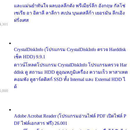
และแม่นยำทันใจ ผลบอลลีกดัง พรีเมียร์ลีก อังกฤษ กัลโช่
เซเรีย อา อิตาลี ลาลีกา สเปน บุนเดสลีก้า เยอรมัน ลีกเอิง
ฝรั่งเศส
4,301
CrystalDiskInfo (โปรแกรม CrystalDiskInfo ตรวจ Harddisk
เช็ค HDD) 9.9.1
ดาวน์โหลดโปรแกรม CrystalDiskInfo โปรแกรมตรวจ Har
ddisk ดู สถานะ HDD ดูอุณหภูมิเครื่อง ความเร็ว หาสาเหต
คอมพัง ดูฮาร์ดดิสก์ SSD ทั้ง Internal และ External HDD ไ
ด้
5,000
Adobe Acrobat Reader (โปรแกรมอ่านไฟล์ PDF เปิดไฟล์ P
DF ไฟล์เอกสาร ฟรี) 26.001