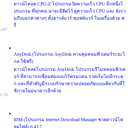
ดาวน์โหลด CPU-Z โปรแกรมวัดความเร็ว CPU อีกหนึ่งโ
ปรแกรม ที่ทุกคน น่าจะมีติดไว้ ดูความเร็ว CPU และ ยังรว
มถึงบอกค่าต่างๆ ทั้งฮารด์แวร์ ซอฟต์แวร์ ในเครื่องด้วย ฟ
รี
1,887
AnyDesk (โปรแกรม AnyDesk ควบคุมคอมพิวเตอร์ระยะไ
กล ใช้ฟรี)
ดาวน์โหลดโปรแกรม AnyDesk โปรแกรมรีโมทคอมพิวเต
อร์ ที่สามารถเชื่อมต่อแบบไร้พรมแดน รวดเร็มไม่มีกระตุ
ก และที่สำคัญมีระบบรักษาความปลอดภัยแบบเดียวกับที่ใ
ช้ภายในธนาคารอีกด้วย
4,159
IDM (โปรแกรม Internet Download Manager ช่วยดาวน์โห
ลดไฟล์) 6.43.7