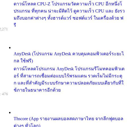
ดาวน์โหลด CPU-Z โปรแกรมวัดความเร็ว CPU อีกหนึ่งโ
ปรแกรม ที่ทุกคน น่าจะมีติดไว้ ดูความเร็ว CPU และ ยังรว
มถึงบอกค่าต่างๆ ทั้งฮารด์แวร์ ซอฟต์แวร์ ในเครื่องด้วย ฟ
รี
2,271
AnyDesk (โปรแกรม AnyDesk ควบคุมคอมพิวเตอร์ระยะไ
กล ใช้ฟรี)
ดาวน์โหลดโปรแกรม AnyDesk โปรแกรมรีโมทคอมพิวเต
อร์ ที่สามารถเชื่อมต่อแบบไร้พรมแดน รวดเร็มไม่มีกระตุ
ก และที่สำคัญมีระบบรักษาความปลอดภัยแบบเดียวกับที่ใ
ช้ภายในธนาคารอีกด้วย
: 476
Thscore (App รายงานผลบอลสดภาษาไทย จากลีกฟุตบอล
ต่างๆ ทั่วโลก)