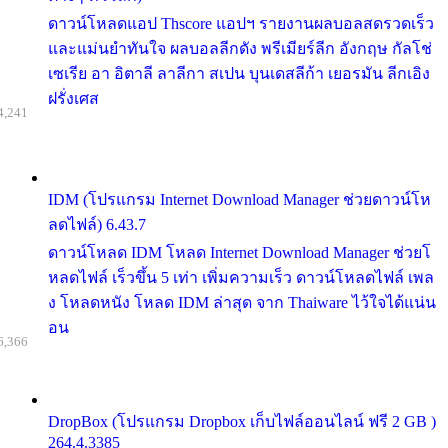
ดาวน์โหลดแอป Thscore แอปฯ รายงานผลบอลสดรวดเร็ว
และแม่นยำทันใจ ผลบอลลีกดัง พรีเมียร์ลีก อังกฤษ กัลโช่
เซเรีย อา อิตาลี ลาลีกา สเปน บุนเดสลีก้า เยอรมัน ลีกเอิง
ฝรั่งเศส
4,241
IDM (โปรแกรม Internet Download Manager ช่วยดาวน์โห
ลดไฟล์) 6.43.7
ดาวน์โหลด IDM โหลด Internet Download Manager ช่วยโ
หลดไฟล์ เร็วขึ้น 5 เท่า เพิ่มความเร็ว ดาวน์โหลดไฟล์ เพล
ง โหลดหนัง โหลด IDM ล่าสุด จาก Thaiware ไว้ใจได้แน่น
อน
6,366
DropBox (โปรแกรม Dropbox เก็บไฟล์ออนไลน์ ฟรี 2 GB )
264.4.3385