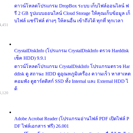
ดาวน์โหลดโปรแกรม DropBox ระบบ เก็บไฟล์ออนไลน์ ฟ
รี 2 GB รูปแบบออนไลน์ Cloud Storage ให้คุณเก็บข้อมูล เก็
บไฟล์ แชร์ไฟล์ ต่างๆ ให้คนอื่น เข้าถึงได้ ทุกที่ ทุกเวลา
4,451
CrystalDiskInfo (โปรแกรม CrystalDiskInfo ตรวจ Harddisk
เช็ค HDD) 9.9.1
ดาวน์โหลดโปรแกรม CrystalDiskInfo โปรแกรมตรวจ Har
ddisk ดู สถานะ HDD ดูอุณหภูมิเครื่อง ความเร็ว หาสาเหต
คอมพัง ดูฮาร์ดดิสก์ SSD ทั้ง Internal และ External HDD ไ
ด้
5,120
Adobe Acrobat Reader (โปรแกรมอ่านไฟล์ PDF เปิดไฟล์ P
DF ไฟล์เอกสาร ฟรี) 26.001