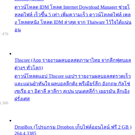
ดาวน์โหลด IDM โหลด Internet Download Manager ช่วยโ
หลดไฟล์ เร็วขึ้น 5 เท่า เพิ่มความเร็ว ดาวน์โหลดไฟล์ เพล
ง โหลดหนัง โหลด IDM ล่าสุด จาก Thaiware ไว้ใจได้แน่น
อน
: 476
Thscore (App รายงานผลบอลสดภาษาไทย จากลีกฟุตบอล
ต่างๆ ทั่วโลก)
ดาวน์โหลดแอป Thscore แอปฯ รายงานผลบอลสดรวดเร็ว
และแม่นยำทันใจ ผลบอลลีกดัง พรีเมียร์ลีก อังกฤษ กัลโช่
เซเรีย อา อิตาลี ลาลีกา สเปน บุนเดสลีก้า เยอรมัน ลีกเอิง
ฝรั่งเศส
6,366
DropBox (โปรแกรม Dropbox เก็บไฟล์ออนไลน์ ฟรี 2 GB )
264.4.3385