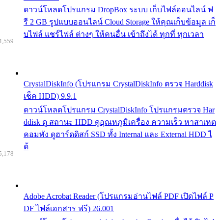
ดาวน์โหลดโปรแกรม DropBox ระบบ เก็บไฟล์ออนไลน์ ฟ
รี 2 GB รูปแบบออนไลน์ Cloud Storage ให้คุณเก็บข้อมูล เก็
บไฟล์ แชร์ไฟล์ ต่างๆ ให้คนอื่น เข้าถึงได้ ทุกที่ ทุกเวลา
4,559
CrystalDiskInfo (โปรแกรม CrystalDiskInfo ตรวจ Harddisk
เช็ค HDD) 9.9.1
ดาวน์โหลดโปรแกรม CrystalDiskInfo โปรแกรมตรวจ Har
ddisk ดู สถานะ HDD ดูอุณหภูมิเครื่อง ความเร็ว หาสาเหต
คอมพัง ดูฮาร์ดดิสก์ SSD ทั้ง Internal และ External HDD ไ
ด้
5,178
Adobe Acrobat Reader (โปรแกรมอ่านไฟล์ PDF เปิดไฟล์ P
DF ไฟล์เอกสาร ฟรี) 26.001