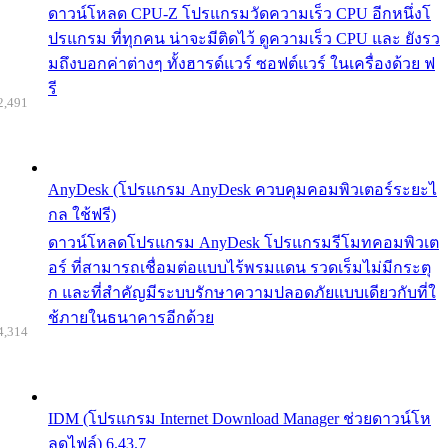
ดาวน์โหลด CPU-Z โปรแกรมวัดความเร็ว CPU อีกหนึ่งโ
ปรแกรม ที่ทุกคน น่าจะมีติดไว้ ดูความเร็ว CPU และ ยังรว
มถึงบอกค่าต่างๆ ทั้งฮารด์แวร์ ซอฟต์แวร์ ในเครื่องด้วย ฟ
รี
2,491
AnyDesk (โปรแกรม AnyDesk ควบคุมคอมพิวเตอร์ระยะไ
กล ใช้ฟรี)
ดาวน์โหลดโปรแกรม AnyDesk โปรแกรมรีโมทคอมพิวเต
อร์ ที่สามารถเชื่อมต่อแบบไร้พรมแดน รวดเร็มไม่มีกระตุ
ก และที่สำคัญมีระบบรักษาความปลอดภัยแบบเดียวกับที่ใ
ช้ภายในธนาคารอีกด้วย
4,314
IDM (โปรแกรม Internet Download Manager ช่วยดาวน์โห
ลดไฟล์) 6.43.7