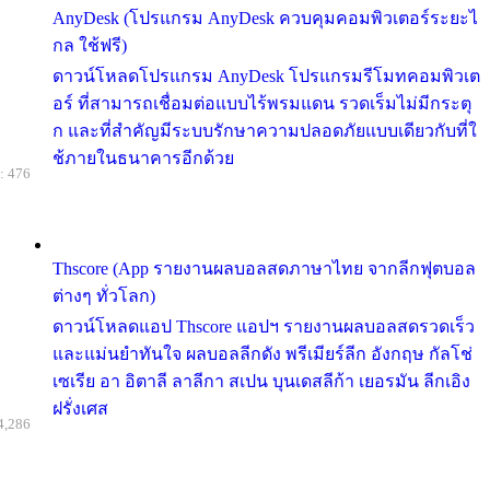
AnyDesk (โปรแกรม AnyDesk ควบคุมคอมพิวเตอร์ระยะไ
กล ใช้ฟรี)
ดาวน์โหลดโปรแกรม AnyDesk โปรแกรมรีโมทคอมพิวเต
อร์ ที่สามารถเชื่อมต่อแบบไร้พรมแดน รวดเร็มไม่มีกระตุ
ก และที่สำคัญมีระบบรักษาความปลอดภัยแบบเดียวกับที่ใ
ช้ภายในธนาคารอีกด้วย
: 476
Thscore (App รายงานผลบอลสดภาษาไทย จากลีกฟุตบอล
ต่างๆ ทั่วโลก)
ดาวน์โหลดแอป Thscore แอปฯ รายงานผลบอลสดรวดเร็ว
และแม่นยำทันใจ ผลบอลลีกดัง พรีเมียร์ลีก อังกฤษ กัลโช่
เซเรีย อา อิตาลี ลาลีกา สเปน บุนเดสลีก้า เยอรมัน ลีกเอิง
ฝรั่งเศส
4,286