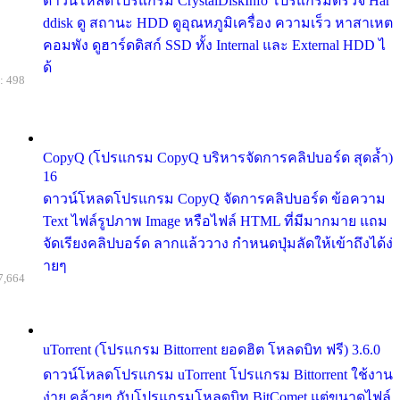
ดาวน์โหลดโปรแกรม CrystalDiskInfo โปรแกรมตรวจ Har
ddisk ดู สถานะ HDD ดูอุณหภูมิเครื่อง ความเร็ว หาสาเหต
คอมพัง ดูฮาร์ดดิสก์ SSD ทั้ง Internal และ External HDD ไ
ด้
: 498
CopyQ (โปรแกรม CopyQ บริหารจัดการคลิปบอร์ด สุดล้ำ)
16
ดาวน์โหลดโปรแกรม CopyQ จัดการคลิปบอร์ด ข้อความ
Text ไฟล์รูปภาพ Image หรือไฟล์ HTML ที่มีมากมาย แถม
จัดเรียงคลิปบอร์ด ลากแล้ววาง กำหนดปุ่มลัดให้เข้าถึงได้ง่
ายๆ
7,664
uTorrent (โปรแกรม Bittorrent ยอดฮิต โหลดบิท ฟรี) 3.6.0
ดาวน์โหลดโปรแกรม uTorrent โปรแกรม Bittorrent ใช้งาน
ง่าย คล้ายๆ กับโปรแกรมโหลดบิท BitComet แต่ขนาดไฟล์