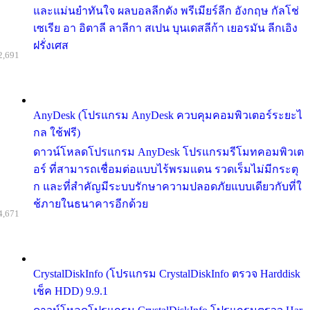
และแม่นยำทันใจ ผลบอลลีกดัง พรีเมียร์ลีก อังกฤษ กัลโช่
เซเรีย อา อิตาลี ลาลีกา สเปน บุนเดสลีก้า เยอรมัน ลีกเอิง
ฝรั่งเศส
2,691
AnyDesk (โปรแกรม AnyDesk ควบคุมคอมพิวเตอร์ระยะไ
กล ใช้ฟรี)
ดาวน์โหลดโปรแกรม AnyDesk โปรแกรมรีโมทคอมพิวเต
อร์ ที่สามารถเชื่อมต่อแบบไร้พรมแดน รวดเร็มไม่มีกระตุ
ก และที่สำคัญมีระบบรักษาความปลอดภัยแบบเดียวกับที่ใ
ช้ภายในธนาคารอีกด้วย
4,671
CrystalDiskInfo (โปรแกรม CrystalDiskInfo ตรวจ Harddisk
เช็ค HDD) 9.9.1