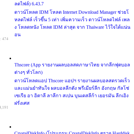
ลดไฟล์) 6.43.7
ดาวน์โหลด IDM โหลด Internet Download Manager ช่วยโ
หลดไฟล์ เร็วขึ้น 5 เท่า เพิ่มความเร็ว ดาวน์โหลดไฟล์ เพล
ง โหลดหนัง โหลด IDM ล่าสุด จาก Thaiware ไว้ใจได้แน่น
อน
: 474
Thscore (App รายงานผลบอลสดภาษาไทย จากลีกฟุตบอล
ต่างๆ ทั่วโลก)
ดาวน์โหลดแอป Thscore แอปฯ รายงานผลบอลสดรวดเร็ว
และแม่นยำทันใจ ผลบอลลีกดัง พรีเมียร์ลีก อังกฤษ กัลโช่
เซเรีย อา อิตาลี ลาลีกา สเปน บุนเดสลีก้า เยอรมัน ลีกเอิง
ฝรั่งเศส
4,191
CrystalDiskInfo (โปรแกรม CrystalDiskInfo ตรวจ Harddisk