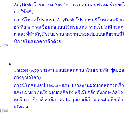
AnyDesk (โปรแกรม AnyDesk ควบคุมคอมพิวเตอร์ระยะไ
กล ใช้ฟรี)
ดาวน์โหลดโปรแกรม AnyDesk โปรแกรมรีโมทคอมพิวเต
อร์ ที่สามารถเชื่อมต่อแบบไร้พรมแดน รวดเร็มไม่มีกระตุ
ก และที่สำคัญมีระบบรักษาความปลอดภัยแบบเดียวกับที่ใ
ช้ภายในธนาคารอีกด้วย
: 476
Thscore (App รายงานผลบอลสดภาษาไทย จากลีกฟุตบอล
ต่างๆ ทั่วโลก)
ดาวน์โหลดแอป Thscore แอปฯ รายงานผลบอลสดรวดเร็ว
และแม่นยำทันใจ ผลบอลลีกดัง พรีเมียร์ลีก อังกฤษ กัลโช่
เซเรีย อา อิตาลี ลาลีกา สเปน บุนเดสลีก้า เยอรมัน ลีกเอิง
ฝรั่งเศส
4,286