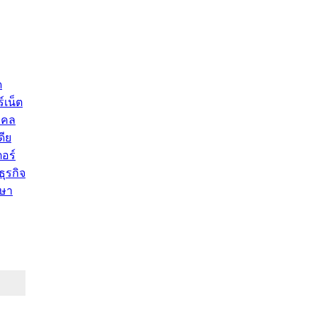
ด
์เน็ต
คคล
ดีย
อร์
ุรกิจ
ษา