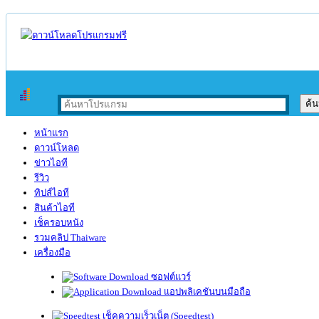
หน้าแรก
ดาวน์โหลด
ข่าวไอที
รีวิว
ทิปส์ไอที
สินค้าไอที
เช็ครอบหนัง
รวมคลิป Thaiware
เครื่องมือ
ซอฟต์แวร์
แอปพลิเคชันบนมือถือ
เช็คความเร็วเน็ต (Speedtest)