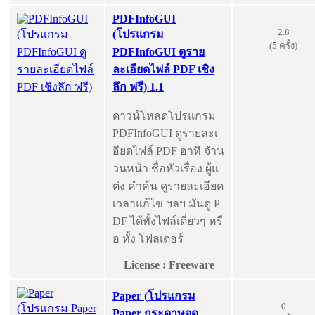
PDFInfoGUI
2.8
(โปรแกรม
(5 ครั้ง)
PDFInfoGUI ดูราย
ละเอียดไฟล์ PDF เชิง
ลึก ฟรี) 1.1
ดาวน์โหลดโปรแกรม
PDFInfoGUI ดูรายละเ
อียดไฟล์ PDF อาทิ จำน
วนหน้า ชื่อหัวเรื่อง ผู้แ
ต่ง คำค้น ดูรายละเอียด
เวลาแก้ไข ฯลฯ มันดู P
DF ได้ทั้งไฟล์เดี่ยวๆ หรื
อ ทั้ง โฟลเดอร์
License : Freeware
Paper (โปรแกรม
0
Paper กระดาษจด