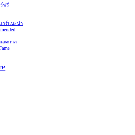
์ฟรี
แวร์แนะนำ
mended
ตลอดกาล
 Fame
re