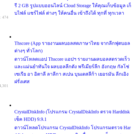
รี 2 GB รูปแบบออนไลน์ Cloud Storage ให้คุณเก็บข้อมูล เก็
บไฟล์ แชร์ไฟล์ ต่างๆ ให้คนอื่น เข้าถึงได้ ทุกที่ ทุกเวลา
: 474
Thscore (App รายงานผลบอลสดภาษาไทย จากลีกฟุตบอล
ต่างๆ ทั่วโลก)
ดาวน์โหลดแอป Thscore แอปฯ รายงานผลบอลสดรวดเร็ว
และแม่นยำทันใจ ผลบอลลีกดัง พรีเมียร์ลีก อังกฤษ กัลโช่
เซเรีย อา อิตาลี ลาลีกา สเปน บุนเดสลีก้า เยอรมัน ลีกเอิง
ฝรั่งเศส
4,301
CrystalDiskInfo (โปรแกรม CrystalDiskInfo ตรวจ Harddisk
เช็ค HDD) 9.9.1
ดาวน์โหลดโปรแกรม CrystalDiskInfo โปรแกรมตรวจ Har