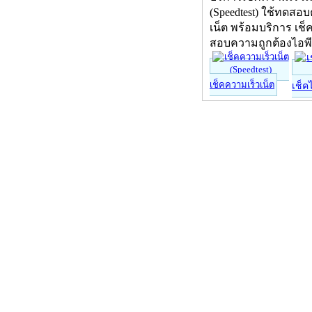
(Speedtest) ใช้ทดสอ
เน็ต พร้อมบริการ เช็
สอบความถูกต้องไอพ
เช็คความเร็วเน็ต
เช็ค