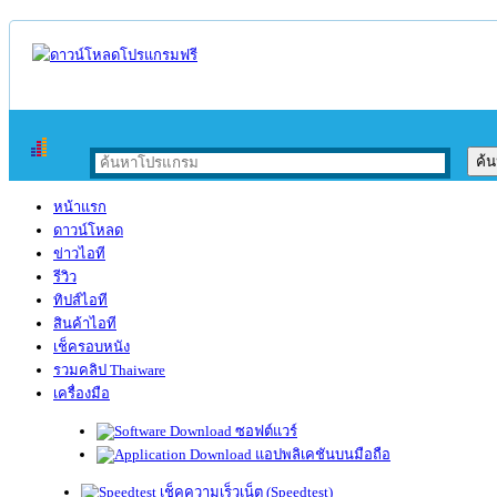
หน้าแรก
ดาวน์โหลด
ข่าวไอที
รีวิว
ทิปส์ไอที
สินค้าไอที
เช็ครอบหนัง
รวมคลิป Thaiware
เครื่องมือ
ซอฟต์แวร์
แอปพลิเคชันบนมือถือ
เช็คความเร็วเน็ต (Speedtest)