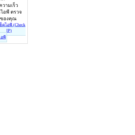
บความเร็ว
คไอพี ตรวจ
ีของคุณ
ไอพี