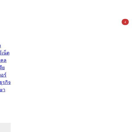
4
ด
์เน็ต
คคล
ดีย
อร์
ุรกิจ
ษา