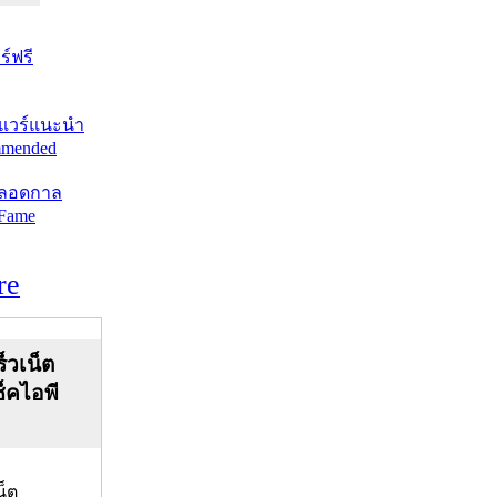
์ฟรี
แวร์แนะนำ
mended
ตลอดกาล
 Fame
re
็วเน็ต
ช็คไอพี
น็ต