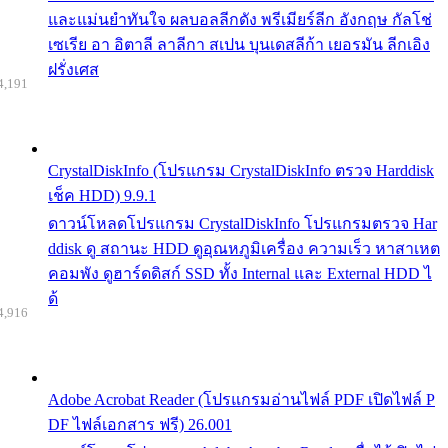
และแม่นยำทันใจ ผลบอลลีกดัง พรีเมียร์ลีก อังกฤษ กัลโช่
เซเรีย อา อิตาลี ลาลีกา สเปน บุนเดสลีก้า เยอรมัน ลีกเอิง
ฝรั่งเศส
4,191
CrystalDiskInfo (โปรแกรม CrystalDiskInfo ตรวจ Harddisk
เช็ค HDD) 9.9.1
ดาวน์โหลดโปรแกรม CrystalDiskInfo โปรแกรมตรวจ Har
ddisk ดู สถานะ HDD ดูอุณหภูมิเครื่อง ความเร็ว หาสาเหต
คอมพัง ดูฮาร์ดดิสก์ SSD ทั้ง Internal และ External HDD ไ
ด้
4,916
Adobe Acrobat Reader (โปรแกรมอ่านไฟล์ PDF เปิดไฟล์ P
DF ไฟล์เอกสาร ฟรี) 26.001