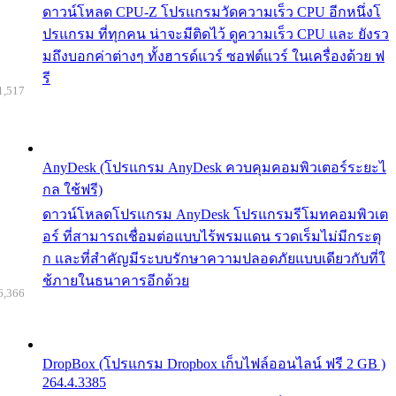
ดาวน์โหลด CPU-Z โปรแกรมวัดความเร็ว CPU อีกหนึ่งโ
ปรแกรม ที่ทุกคน น่าจะมีติดไว้ ดูความเร็ว CPU และ ยังรว
มถึงบอกค่าต่างๆ ทั้งฮารด์แวร์ ซอฟต์แวร์ ในเครื่องด้วย ฟ
รี
1,517
AnyDesk (โปรแกรม AnyDesk ควบคุมคอมพิวเตอร์ระยะไ
กล ใช้ฟรี)
ดาวน์โหลดโปรแกรม AnyDesk โปรแกรมรีโมทคอมพิวเต
อร์ ที่สามารถเชื่อมต่อแบบไร้พรมแดน รวดเร็มไม่มีกระตุ
ก และที่สำคัญมีระบบรักษาความปลอดภัยแบบเดียวกับที่ใ
ช้ภายในธนาคารอีกด้วย
6,366
DropBox (โปรแกรม Dropbox เก็บไฟล์ออนไลน์ ฟรี 2 GB )
264.4.3385