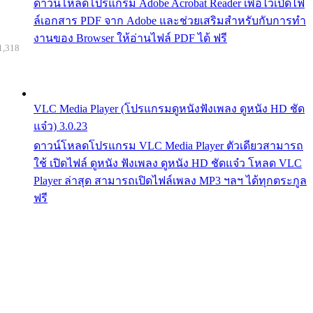
ดาวน์โหลดโปรแกรม Adobe Acrobat Reader เพื่อไว้เปิดไฟ
ล์เอกสาร PDF จาก Adobe และช่วยเสริมสำหรับกับการทำ
งานของ Browser ให้อ่านไฟล์ PDF ได้ ฟรี
1,318
VLC Media Player (โปรแกรมดูหนังฟังเพลง ดูหนัง HD ชัด
แจ๋ว) 3.0.23
ดาวน์โหลดโปรแกรม VLC Media Player ตัวเดียวสามารถ
ใช้ เปิดไฟล์ ดูหนัง ฟังเพลง ดูหนัง HD ชัดแจ๋ว โหลด VLC
Player ล่าสุด สามารถเปิดไฟล์เพลง MP3 ฯลฯ ได้ทุกตระกูล
ฟรี