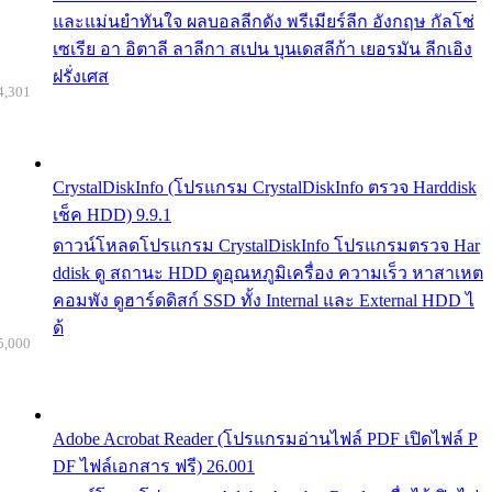
และแม่นยำทันใจ ผลบอลลีกดัง พรีเมียร์ลีก อังกฤษ กัลโช่
เซเรีย อา อิตาลี ลาลีกา สเปน บุนเดสลีก้า เยอรมัน ลีกเอิง
ฝรั่งเศส
4,301
CrystalDiskInfo (โปรแกรม CrystalDiskInfo ตรวจ Harddisk
เช็ค HDD) 9.9.1
ดาวน์โหลดโปรแกรม CrystalDiskInfo โปรแกรมตรวจ Har
ddisk ดู สถานะ HDD ดูอุณหภูมิเครื่อง ความเร็ว หาสาเหต
คอมพัง ดูฮาร์ดดิสก์ SSD ทั้ง Internal และ External HDD ไ
ด้
5,000
Adobe Acrobat Reader (โปรแกรมอ่านไฟล์ PDF เปิดไฟล์ P
DF ไฟล์เอกสาร ฟรี) 26.001