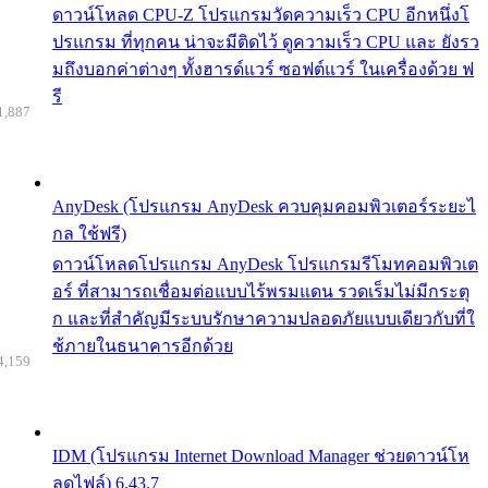
ดาวน์โหลด CPU-Z โปรแกรมวัดความเร็ว CPU อีกหนึ่งโ
ปรแกรม ที่ทุกคน น่าจะมีติดไว้ ดูความเร็ว CPU และ ยังรว
มถึงบอกค่าต่างๆ ทั้งฮารด์แวร์ ซอฟต์แวร์ ในเครื่องด้วย ฟ
รี
1,887
AnyDesk (โปรแกรม AnyDesk ควบคุมคอมพิวเตอร์ระยะไ
กล ใช้ฟรี)
ดาวน์โหลดโปรแกรม AnyDesk โปรแกรมรีโมทคอมพิวเต
อร์ ที่สามารถเชื่อมต่อแบบไร้พรมแดน รวดเร็มไม่มีกระตุ
ก และที่สำคัญมีระบบรักษาความปลอดภัยแบบเดียวกับที่ใ
ช้ภายในธนาคารอีกด้วย
4,159
IDM (โปรแกรม Internet Download Manager ช่วยดาวน์โห
ลดไฟล์) 6.43.7