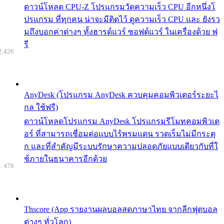
ดาวน์โหลด CPU-Z โปรแกรมวัดความเร็ว CPU อีกหนึ่งโ
ปรแกรม ที่ทุกคน น่าจะมีติดไว้ ดูความเร็ว CPU และ ยังรว
มถึงบอกค่าต่างๆ ทั้งฮารด์แวร์ ซอฟต์แวร์ ในเครื่องด้วย ฟ
รี
2,426
AnyDesk (โปรแกรม AnyDesk ควบคุมคอมพิวเตอร์ระยะไ
กล ใช้ฟรี)
ดาวน์โหลดโปรแกรม AnyDesk โปรแกรมรีโมทคอมพิวเต
อร์ ที่สามารถเชื่อมต่อแบบไร้พรมแดน รวดเร็มไม่มีกระตุ
ก และที่สำคัญมีระบบรักษาความปลอดภัยแบบเดียวกับที่ใ
ช้ภายในธนาคารอีกด้วย
: 476
Thscore (App รายงานผลบอลสดภาษาไทย จากลีกฟุตบอล
ต่างๆ ทั่วโลก)