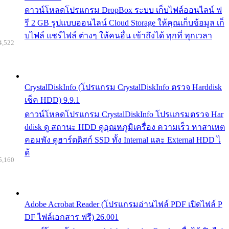
ดาวน์โหลดโปรแกรม DropBox ระบบ เก็บไฟล์ออนไลน์ ฟ
รี 2 GB รูปแบบออนไลน์ Cloud Storage ให้คุณเก็บข้อมูล เก็
บไฟล์ แชร์ไฟล์ ต่างๆ ให้คนอื่น เข้าถึงได้ ทุกที่ ทุกเวลา
4,522
CrystalDiskInfo (โปรแกรม CrystalDiskInfo ตรวจ Harddisk
เช็ค HDD) 9.9.1
ดาวน์โหลดโปรแกรม CrystalDiskInfo โปรแกรมตรวจ Har
ddisk ดู สถานะ HDD ดูอุณหภูมิเครื่อง ความเร็ว หาสาเหต
คอมพัง ดูฮาร์ดดิสก์ SSD ทั้ง Internal และ External HDD ไ
ด้
5,160
Adobe Acrobat Reader (โปรแกรมอ่านไฟล์ PDF เปิดไฟล์ P
DF ไฟล์เอกสาร ฟรี) 26.001