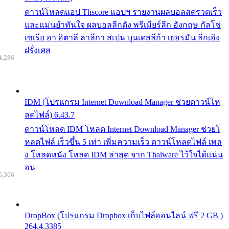
ดาวน์โหลดแอป Thscore แอปฯ รายงานผลบอลสดรวดเร็ว
และแม่นยำทันใจ ผลบอลลีกดัง พรีเมียร์ลีก อังกฤษ กัลโช่
เซเรีย อา อิตาลี ลาลีกา สเปน บุนเดสลีก้า เยอรมัน ลีกเอิง
ฝรั่งเศส
4,286
IDM (โปรแกรม Internet Download Manager ช่วยดาวน์โห
ลดไฟล์) 6.43.7
ดาวน์โหลด IDM โหลด Internet Download Manager ช่วยโ
หลดไฟล์ เร็วขึ้น 5 เท่า เพิ่มความเร็ว ดาวน์โหลดไฟล์ เพล
ง โหลดหนัง โหลด IDM ล่าสุด จาก Thaiware ไว้ใจได้แน่น
อน
6,366
DropBox (โปรแกรม Dropbox เก็บไฟล์ออนไลน์ ฟรี 2 GB )
264.4.3385