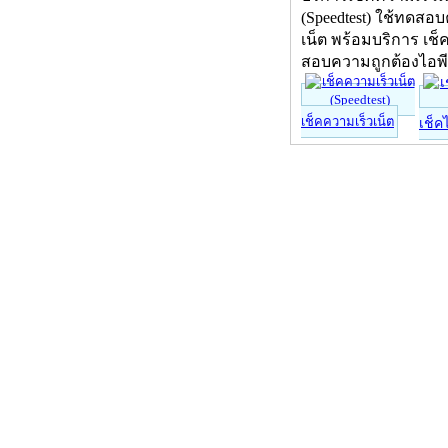
(Speedtest) ใช้ทดสอ
เน็ต พร้อมบริการ เช็
สอบความถูกต้องไอพ
เช็คความเร็วเน็ต
เช็ค