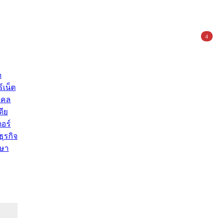
4
ด
์เน็ต
คคล
ดีย
อร์
ุรกิจ
ษา