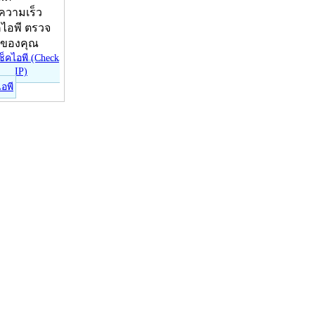
บความเร็ว
คไอพี ตรวจ
ีของคุณ
ไอพี