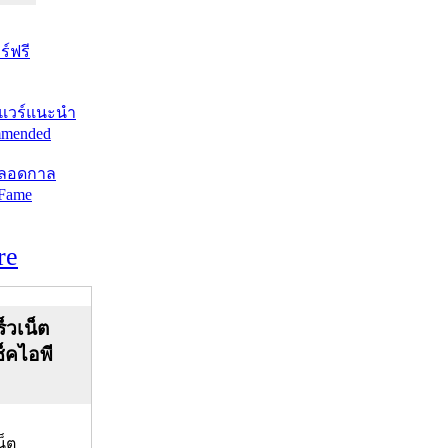
์ฟรี
แวร์แนะนำ
mended
ตลอดกาล
 Fame
re
็วเน็ต
ช็คไอพี
น็ต