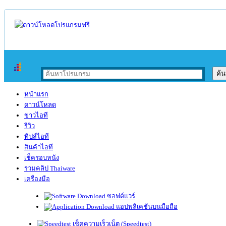
หน้าแรก
ดาวน์โหลด
ข่าวไอที
รีวิว
ทิปส์ไอที
สินค้าไอที
เช็ครอบหนัง
รวมคลิป Thaiware
เครื่องมือ
ซอฟต์แวร์
แอปพลิเคชันบนมือถือ
เช็คความเร็วเน็ต (Speedtest)