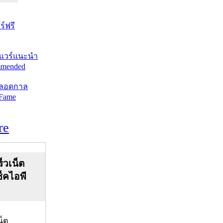
์ฟรี
แวร์แนะนำ
mended
ตลอดกาล
 Fame
re
็วเน็ต
ช็คไอพี
น็ต