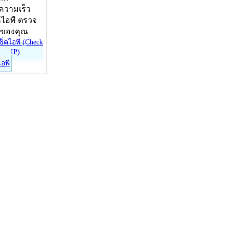
บความเร็ว
คไอพี ตรวจ
ีของคุณ
ไอพี