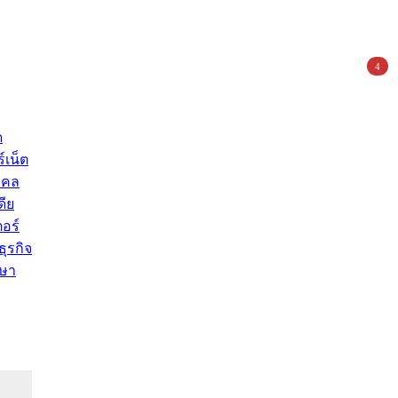
4
ด
์เน็ต
คคล
ดีย
อร์
ุรกิจ
ษา