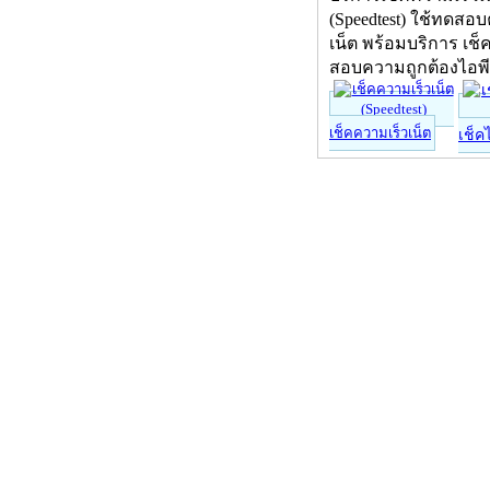
(Speedtest) ใช้ทดสอ
เน็ต พร้อมบริการ เช็
สอบความถูกต้องไอพ
เช็คความเร็วเน็ต
เช็ค