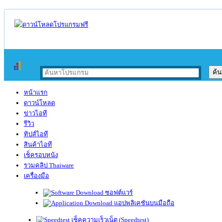
หน้าแรก
ดาวน์โหลด
ข่าวไอที
รีวิว
ทิปส์ไอที
สินค้าไอที
เช็ครอบหนัง
รวมคลิป Thaiware
เครื่องมือ
ซอฟต์แวร์
แอปพลิเคชันบนมือถือ
เช็คความเร็วเน็ต (Speedtest)