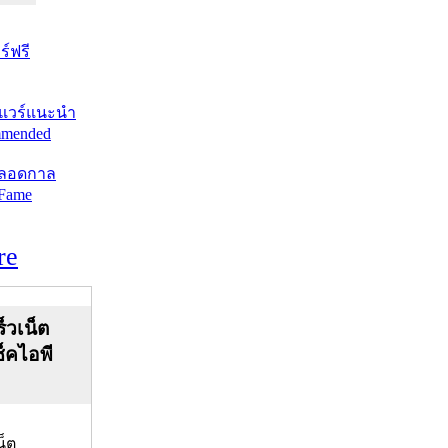
์ฟรี
แวร์แนะนำ
mended
ตลอดกาล
 Fame
re
็วเน็ต
ช็คไอพี
น็ต