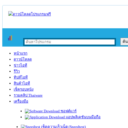
หน้าแรก
ดาวน์โหลด
ข่าวไอที
รีวิว
ทิปส์ไอที
สินค้าไอที
เช็ครอบหนัง
รวมคลิป Thaiware
เครื่องมือ
ซอฟต์แวร์
แอปพลิเคชันบนมือถือ
เช็คความเร็วเน็ต (Speedtest)