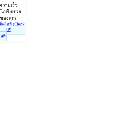
บความเร็ว
คไอพี ตรวจ
ีของคุณ
ไอพี