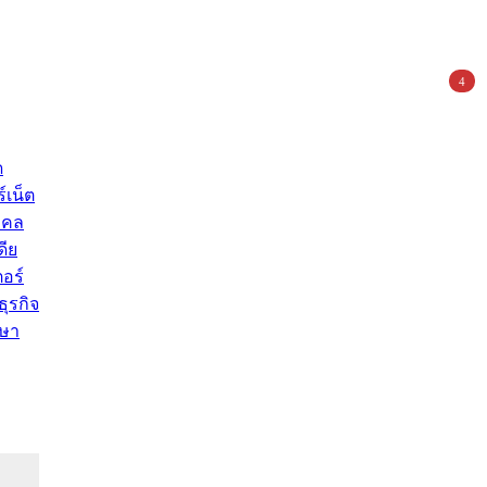
4
ด
์เน็ต
คคล
ดีย
อร์
ุรกิจ
ษา