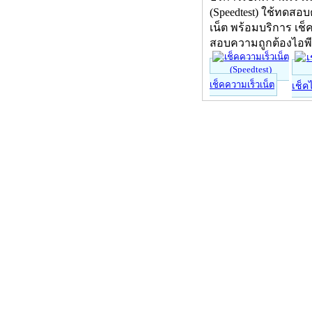
(Speedtest) ใช้ทดสอ
เน็ต พร้อมบริการ เช็
สอบความถูกต้องไอพ
เช็คความเร็วเน็ต
เช็ค