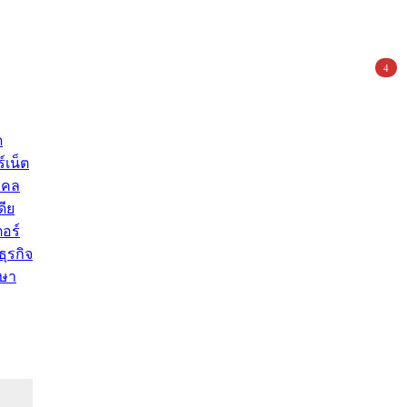
4
ด
์เน็ต
คคล
ดีย
อร์
ุรกิจ
ษา