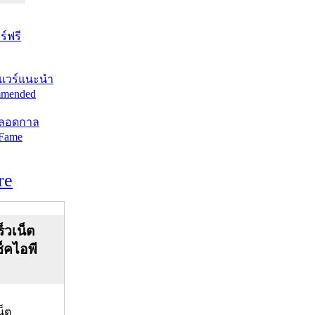
์ฟรี
แวร์แนะนำ
mended
ตลอดกาล
 Fame
re
็วเน็ต
ช็คไอพี
น็ต