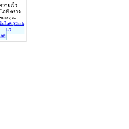
บความเร็ว
คไอพี ตรวจ
ีของคุณ
ไอพี