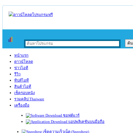
หน้าแรก
ดาวน์โหลด
ข่าวไอที
รีวิว
ทิปส์ไอที
สินค้าไอที
เช็ครอบหนัง
รวมคลิป Thaiware
เครื่องมือ
ซอฟต์แวร์
แอปพลิเคชันบนมือถือ
เช็คความเร็วเน็ต (Speedtest)