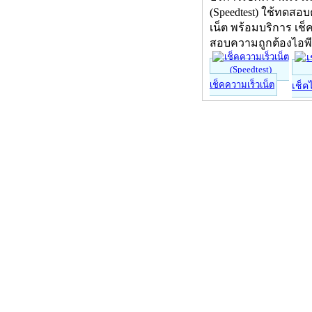
(Speedtest) ใช้ทดสอ
เน็ต พร้อมบริการ เช็
สอบความถูกต้องไอพ
เช็คความเร็วเน็ต
เช็ค