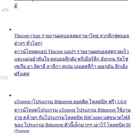
ด้
: 476
Thscore (App รายงานผลบอลสดภาษาไทย จากลีกฟุตบอล
ต่างๆ ทั่วโลก)
ดาวน์โหลดแอป Thscore แอปฯ รายงานผลบอลสดรวดเร็ว
และแม่นยำทันใจ ผลบอลลีกดัง พรีเมียร์ลีก อังกฤษ กัลโช่
เซเรีย อา อิตาลี ลาลีกา สเปน บุนเดสลีก้า เยอรมัน ลีกเอิง
ฝรั่งเศส
7,711
uTorrent (โปรแกรม Bittorrent ยอดฮิต โหลดบิท ฟรี) 3.6.0
ดาวน์โหลดโปรแกรม uTorrent โปรแกรม Bittorrent ใช้งาน
ง่าย คล้ายๆ กับโปรแกรมโหลดบิท BitComet แต่ขนาดไฟล์
ของ โปรแกรม Bittorrent ตัวนี้เล็กมากๆ เอาไว้ โหลดบิท Bi
tTorrent