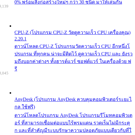
0% พร้อมสิ่งก่อสร้างใหม่ๆ กว่า 30 ชนิด มาให้เล่นกัน
9,139
CPU-Z (โปรแกรม CPU-Z วัดดูความเร็ว CPU เครื่องคุณ)
2.20.1
ดาวน์โหลด CPU-Z โปรแกรมวัดความเร็ว CPU อีกหนึ่งโ
ปรแกรม ที่ทุกคน น่าจะมีติดไว้ ดูความเร็ว CPU และ ยังรว
มถึงบอกค่าต่างๆ ทั้งฮารด์แวร์ ซอฟต์แวร์ ในเครื่องด้วย ฟ
รี
3,045
AnyDesk (โปรแกรม AnyDesk ควบคุมคอมพิวเตอร์ระยะไ
กล ใช้ฟรี)
ดาวน์โหลดโปรแกรม AnyDesk โปรแกรมรีโมทคอมพิวเต
อร์ ที่สามารถเชื่อมต่อแบบไร้พรมแดน รวดเร็มไม่มีกระตุ
ก และที่สำคัญมีระบบรักษาความปลอดภัยแบบเดียวกับที่ใ