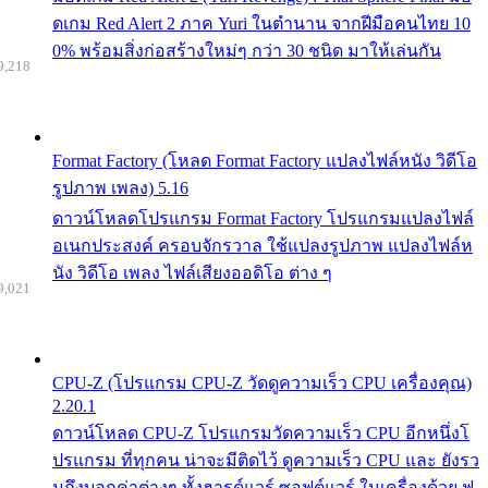
ดเกม Red Alert 2 ภาค Yuri ในตำนาน จากฝีมือคนไทย 10
0% พร้อมสิ่งก่อสร้างใหม่ๆ กว่า 30 ชนิด มาให้เล่นกัน
9,218
Format Factory (โหลด Format Factory แปลงไฟล์หนัง วิดีโอ
รูปภาพ เพลง) 5.16
ดาวน์โหลดโปรแกรม Format Factory โปรแกรมแปลงไฟล์
อเนกประสงค์ ครอบจักรวาล ใช้แปลงรูปภาพ แปลงไฟล์ห
นัง วิดีโอ เพลง ไฟล์เสียงออดิโอ ต่าง ๆ
9,021
CPU-Z (โปรแกรม CPU-Z วัดดูความเร็ว CPU เครื่องคุณ)
2.20.1
ดาวน์โหลด CPU-Z โปรแกรมวัดความเร็ว CPU อีกหนึ่งโ
ปรแกรม ที่ทุกคน น่าจะมีติดไว้ ดูความเร็ว CPU และ ยังรว
มถึงบอกค่าต่างๆ ทั้งฮารด์แวร์ ซอฟต์แวร์ ในเครื่องด้วย ฟ