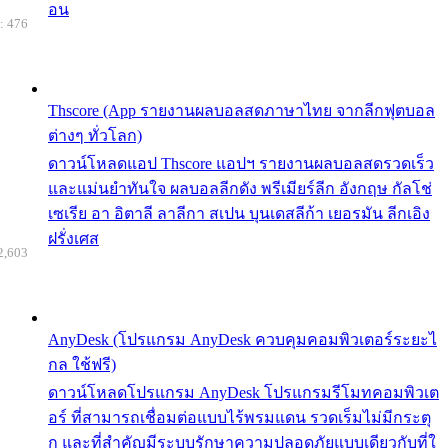
อน
: 476
Thscore (App รายงานผลบอลสดภาษาไทย จากลีกฟุตบอล
ต่างๆ ทั่วโลก)
ดาวน์โหลดแอป Thscore แอปฯ รายงานผลบอลสดรวดเร็ว
และแม่นยำทันใจ ผลบอลลีกดัง พรีเมียร์ลีก อังกฤษ กัลโช่
เซเรีย อา อิตาลี ลาลีกา สเปน บุนเดสลีก้า เยอรมัน ลีกเอิง
ฝรั่งเศส
2,603
AnyDesk (โปรแกรม AnyDesk ควบคุมคอมพิวเตอร์ระยะไ
กล ใช้ฟรี)
ดาวน์โหลดโปรแกรม AnyDesk โปรแกรมรีโมทคอมพิวเต
อร์ ที่สามารถเชื่อมต่อแบบไร้พรมแดน รวดเร็มไม่มีกระตุ
ก และที่สำคัญมีระบบรักษาความปลอดภัยแบบเดียวกับที่ใ