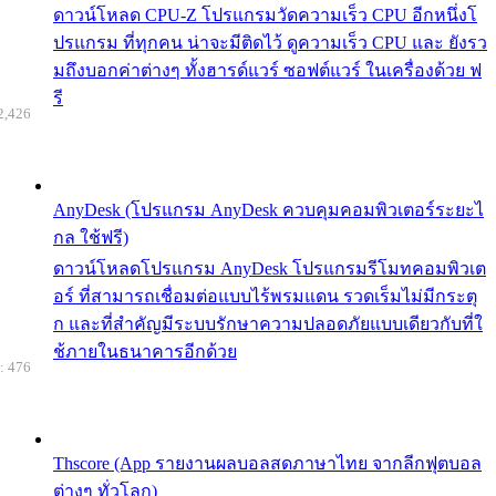
ดาวน์โหลด CPU-Z โปรแกรมวัดความเร็ว CPU อีกหนึ่งโ
ปรแกรม ที่ทุกคน น่าจะมีติดไว้ ดูความเร็ว CPU และ ยังรว
มถึงบอกค่าต่างๆ ทั้งฮารด์แวร์ ซอฟต์แวร์ ในเครื่องด้วย ฟ
รี
2,426
AnyDesk (โปรแกรม AnyDesk ควบคุมคอมพิวเตอร์ระยะไ
กล ใช้ฟรี)
ดาวน์โหลดโปรแกรม AnyDesk โปรแกรมรีโมทคอมพิวเต
อร์ ที่สามารถเชื่อมต่อแบบไร้พรมแดน รวดเร็มไม่มีกระตุ
ก และที่สำคัญมีระบบรักษาความปลอดภัยแบบเดียวกับที่ใ
ช้ภายในธนาคารอีกด้วย
: 476
Thscore (App รายงานผลบอลสดภาษาไทย จากลีกฟุตบอล
ต่างๆ ทั่วโลก)