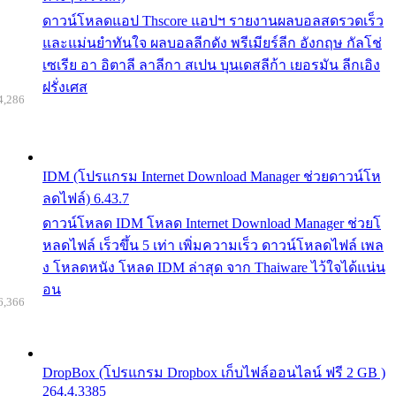
ดาวน์โหลดแอป Thscore แอปฯ รายงานผลบอลสดรวดเร็ว
และแม่นยำทันใจ ผลบอลลีกดัง พรีเมียร์ลีก อังกฤษ กัลโช่
เซเรีย อา อิตาลี ลาลีกา สเปน บุนเดสลีก้า เยอรมัน ลีกเอิง
ฝรั่งเศส
4,286
IDM (โปรแกรม Internet Download Manager ช่วยดาวน์โห
ลดไฟล์) 6.43.7
ดาวน์โหลด IDM โหลด Internet Download Manager ช่วยโ
หลดไฟล์ เร็วขึ้น 5 เท่า เพิ่มความเร็ว ดาวน์โหลดไฟล์ เพล
ง โหลดหนัง โหลด IDM ล่าสุด จาก Thaiware ไว้ใจได้แน่น
อน
6,366
DropBox (โปรแกรม Dropbox เก็บไฟล์ออนไลน์ ฟรี 2 GB )
264.4.3385