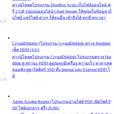
ดาวน์โหลดโปรแกรม DropBox ระบบ เก็บไฟล์ออนไลน์ ฟ
รี 2 GB รูปแบบออนไลน์ Cloud Storage ให้คุณเก็บข้อมูล เก็
บไฟล์ แชร์ไฟล์ ต่างๆ ให้คนอื่น เข้าถึงได้ ทุกที่ ทุกเวลา
4,522
CrystalDiskInfo (โปรแกรม CrystalDiskInfo ตรวจ Harddisk
เช็ค HDD) 9.9.1
ดาวน์โหลดโปรแกรม CrystalDiskInfo โปรแกรมตรวจ Har
ddisk ดู สถานะ HDD ดูอุณหภูมิเครื่อง ความเร็ว หาสาเหต
คอมพัง ดูฮาร์ดดิสก์ SSD ทั้ง Internal และ External HDD ไ
ด้
5,160
Adobe Acrobat Reader (โปรแกรมอ่านไฟล์ PDF เปิดไฟล์ P
DF ไฟล์เอกสาร ฟรี) 26.001