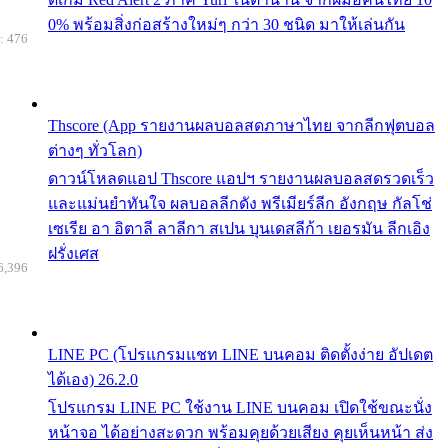
0% พร้อมสิ่งก่อสร้างใหม่ๆ กว่า 30 ชนิด มาให้เล่นกัน
: 476
Thscore (App รายงานผลบอลสดภาษาไทย จากลีกฟุตบอล
ต่างๆ ทั่วโลก)
ดาวน์โหลดแอป Thscore แอปฯ รายงานผลบอลสดรวดเร็ว
และแม่นยำทันใจ ผลบอลลีกดัง พรีเมียร์ลีก อังกฤษ กัลโช่
เซเรีย อา อิตาลี ลาลีกา สเปน บุนเดสลีก้า เยอรมัน ลีกเอิง
ฝรั่งเศส
6,396
LINE PC (โปรแกรมแชท LINE บนคอม ติดตั้งง่าย อัปเดต
ได้เอง) 26.2.0
โปรแกรม LINE PC ใช้งาน LINE บนคอม เปิดใช้ขณะนั่ง
หน้าจอ ได้อย่างสะดวก พร้อมคุยด้วยเสียง คุยเห็นหน้า ส่ง