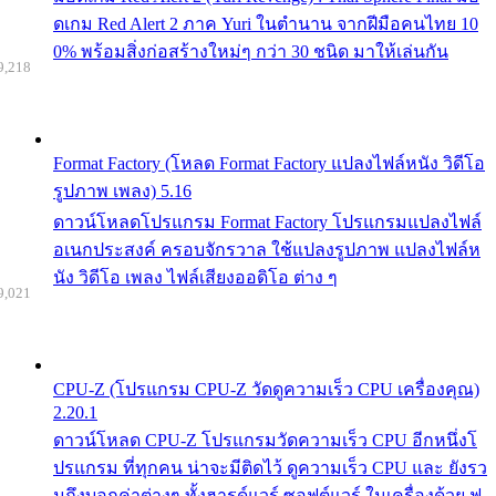
ดเกม Red Alert 2 ภาค Yuri ในตำนาน จากฝีมือคนไทย 10
0% พร้อมสิ่งก่อสร้างใหม่ๆ กว่า 30 ชนิด มาให้เล่นกัน
9,218
Format Factory (โหลด Format Factory แปลงไฟล์หนัง วิดีโอ
รูปภาพ เพลง) 5.16
ดาวน์โหลดโปรแกรม Format Factory โปรแกรมแปลงไฟล์
อเนกประสงค์ ครอบจักรวาล ใช้แปลงรูปภาพ แปลงไฟล์ห
นัง วิดีโอ เพลง ไฟล์เสียงออดิโอ ต่าง ๆ
9,021
CPU-Z (โปรแกรม CPU-Z วัดดูความเร็ว CPU เครื่องคุณ)
2.20.1
ดาวน์โหลด CPU-Z โปรแกรมวัดความเร็ว CPU อีกหนึ่งโ
ปรแกรม ที่ทุกคน น่าจะมีติดไว้ ดูความเร็ว CPU และ ยังรว
มถึงบอกค่าต่างๆ ทั้งฮารด์แวร์ ซอฟต์แวร์ ในเครื่องด้วย ฟ