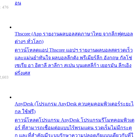
อน
: 476
Thscore (App รายงานผลบอลสดภาษาไทย จากลีกฟุตบอล
ต่างๆ ทั่วโลก)
ดาวน์โหลดแอป Thscore แอปฯ รายงานผลบอลสดรวดเร็ว
และแม่นยำทันใจ ผลบอลลีกดัง พรีเมียร์ลีก อังกฤษ กัลโช่
เซเรีย อา อิตาลี ลาลีกา สเปน บุนเดสลีก้า เยอรมัน ลีกเอิง
ฝรั่งเศส
2,603
AnyDesk (โปรแกรม AnyDesk ควบคุมคอมพิวเตอร์ระยะไ
กล ใช้ฟรี)
ดาวน์โหลดโปรแกรม AnyDesk โปรแกรมรีโมทคอมพิวเต
อร์ ที่สามารถเชื่อมต่อแบบไร้พรมแดน รวดเร็มไม่มีกระตุ
ก และที่สำคัญมีระบบรักษาความปลอดภัยแบบเดียวกับที่ใ