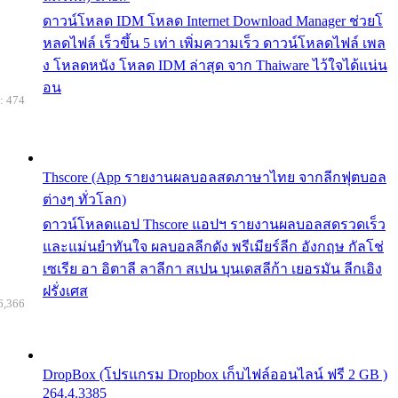
ดาวน์โหลด IDM โหลด Internet Download Manager ช่วยโ
หลดไฟล์ เร็วขึ้น 5 เท่า เพิ่มความเร็ว ดาวน์โหลดไฟล์ เพล
ง โหลดหนัง โหลด IDM ล่าสุด จาก Thaiware ไว้ใจได้แน่น
อน
: 474
Thscore (App รายงานผลบอลสดภาษาไทย จากลีกฟุตบอล
ต่างๆ ทั่วโลก)
ดาวน์โหลดแอป Thscore แอปฯ รายงานผลบอลสดรวดเร็ว
และแม่นยำทันใจ ผลบอลลีกดัง พรีเมียร์ลีก อังกฤษ กัลโช่
เซเรีย อา อิตาลี ลาลีกา สเปน บุนเดสลีก้า เยอรมัน ลีกเอิง
ฝรั่งเศส
6,366
DropBox (โปรแกรม Dropbox เก็บไฟล์ออนไลน์ ฟรี 2 GB )
264.4.3385