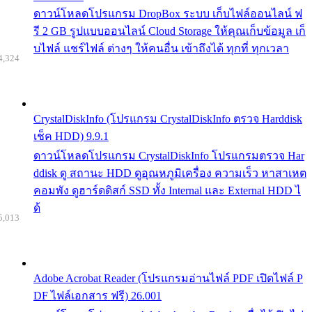
ดาวน์โหลดโปรแกรม DropBox ระบบ เก็บไฟล์ออนไลน์ ฟ
รี 2 GB รูปแบบออนไลน์ Cloud Storage ให้คุณเก็บข้อมูล เก็
บไฟล์ แชร์ไฟล์ ต่างๆ ให้คนอื่น เข้าถึงได้ ทุกที่ ทุกเวลา
4,324
CrystalDiskInfo (โปรแกรม CrystalDiskInfo ตรวจ Harddisk
เช็ค HDD) 9.9.1
ดาวน์โหลดโปรแกรม CrystalDiskInfo โปรแกรมตรวจ Har
ddisk ดู สถานะ HDD ดูอุณหภูมิเครื่อง ความเร็ว หาสาเหต
คอมพัง ดูฮาร์ดดิสก์ SSD ทั้ง Internal และ External HDD ไ
ด้
5,013
Adobe Acrobat Reader (โปรแกรมอ่านไฟล์ PDF เปิดไฟล์ P
DF ไฟล์เอกสาร ฟรี) 26.001