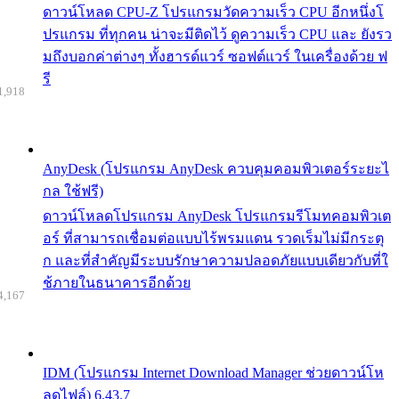
ดาวน์โหลด CPU-Z โปรแกรมวัดความเร็ว CPU อีกหนึ่งโ
ปรแกรม ที่ทุกคน น่าจะมีติดไว้ ดูความเร็ว CPU และ ยังรว
มถึงบอกค่าต่างๆ ทั้งฮารด์แวร์ ซอฟต์แวร์ ในเครื่องด้วย ฟ
รี
1,918
AnyDesk (โปรแกรม AnyDesk ควบคุมคอมพิวเตอร์ระยะไ
กล ใช้ฟรี)
ดาวน์โหลดโปรแกรม AnyDesk โปรแกรมรีโมทคอมพิวเต
อร์ ที่สามารถเชื่อมต่อแบบไร้พรมแดน รวดเร็มไม่มีกระตุ
ก และที่สำคัญมีระบบรักษาความปลอดภัยแบบเดียวกับที่ใ
ช้ภายในธนาคารอีกด้วย
4,167
IDM (โปรแกรม Internet Download Manager ช่วยดาวน์โห
ลดไฟล์) 6.43.7