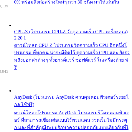
0% พร้อมสิ่งก่อสร้างใหม่ๆ กว่า 30 ชนิด มาให้เล่นกัน
9,139
CPU-Z (โปรแกรม CPU-Z วัดดูความเร็ว CPU เครื่องคุณ)
2.20.1
ดาวน์โหลด CPU-Z โปรแกรมวัดความเร็ว CPU อีกหนึ่งโ
ปรแกรม ที่ทุกคน น่าจะมีติดไว้ ดูความเร็ว CPU และ ยังรว
มถึงบอกค่าต่างๆ ทั้งฮารด์แวร์ ซอฟต์แวร์ ในเครื่องด้วย ฟ
รี
3,045
AnyDesk (โปรแกรม AnyDesk ควบคุมคอมพิวเตอร์ระยะไ
กล ใช้ฟรี)
ดาวน์โหลดโปรแกรม AnyDesk โปรแกรมรีโมทคอมพิวเต
อร์ ที่สามารถเชื่อมต่อแบบไร้พรมแดน รวดเร็มไม่มีกระตุ
ก และที่สำคัญมีระบบรักษาความปลอดภัยแบบเดียวกับที่ใ