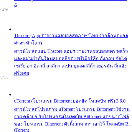
ด้
: 476
Thscore (App รายงานผลบอลสดภาษาไทย จากลีกฟุตบอล
ต่างๆ ทั่วโลก)
ดาวน์โหลดแอป Thscore แอปฯ รายงานผลบอลสดรวดเร็ว
และแม่นยำทันใจ ผลบอลลีกดัง พรีเมียร์ลีก อังกฤษ กัลโช่
เซเรีย อา อิตาลี ลาลีกา สเปน บุนเดสลีก้า เยอรมัน ลีกเอิง
ฝรั่งเศส
7,711
uTorrent (โปรแกรม Bittorrent ยอดฮิต โหลดบิท ฟรี) 3.6.0
ดาวน์โหลดโปรแกรม uTorrent โปรแกรม Bittorrent ใช้งาน
ง่าย คล้ายๆ กับโปรแกรมโหลดบิท BitComet แต่ขนาดไฟล์
ของ โปรแกรม Bittorrent ตัวนี้เล็กมากๆ เอาไว้ โหลดบิท Bi
tTorrent