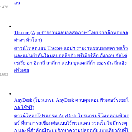
อน
: 476
Thscore (App รายงานผลบอลสดภาษาไทย จากลีกฟุตบอล
ต่างๆ ทั่วโลก)
ดาวน์โหลดแอป Thscore แอปฯ รายงานผลบอลสดรวดเร็ว
และแม่นยำทันใจ ผลบอลลีกดัง พรีเมียร์ลีก อังกฤษ กัลโช่
เซเรีย อา อิตาลี ลาลีกา สเปน บุนเดสลีก้า เยอรมัน ลีกเอิง
ฝรั่งเศส
2,603
AnyDesk (โปรแกรม AnyDesk ควบคุมคอมพิวเตอร์ระยะไ
กล ใช้ฟรี)
ดาวน์โหลดโปรแกรม AnyDesk โปรแกรมรีโมทคอมพิวเต
อร์ ที่สามารถเชื่อมต่อแบบไร้พรมแดน รวดเร็มไม่มีกระตุ
ก และที่สำคัญมีระบบรักษาความปลอดภัยแบบเดียวกับที่ใ