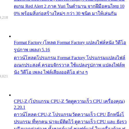
ดเกม Red Alert 2 ภาค Yuri ในตำนาน จากฝีมือคนไทย 10
0% พร้อมสิ่งก่อสร้างใหม่ๆ กว่า 30 ชนิด มาให้เล่นกัน
9,218
Format Factory (โหลด Format Factory แปลงไฟล์หนัง วิดีโอ
รูปภาพ เพลง) 5.16
ดาวน์โหลดโปรแกรม Format Factory โปรแกรมแปลงไฟล์
อเนกประสงค์ ครอบจักรวาล ใช้แปลงรูปภาพ แปลงไฟล์ห
นัง วิดีโอ เพลง ไฟล์เสียงออดิโอ ต่าง ๆ
9,021
CPU-Z (โปรแกรม CPU-Z วัดดูความเร็ว CPU เครื่องคุณ)
2.20.1
ดาวน์โหลด CPU-Z โปรแกรมวัดความเร็ว CPU อีกหนึ่งโ
ปรแกรม ที่ทุกคน น่าจะมีติดไว้ ดูความเร็ว CPU และ ยังรว
มถึงบอกค่าต่างๆ ทั้งฮารด์แวร์ ซอฟต์แวร์ ในเครื่องด้วย ฟ