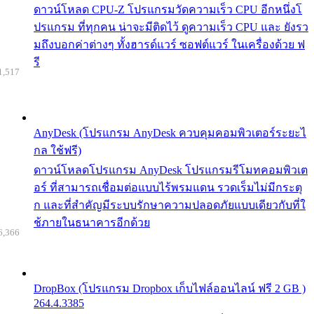
ดาวน์โหลด CPU-Z โปรแกรมวัดความเร็ว CPU อีกหนึ่งโ
ปรแกรม ที่ทุกคน น่าจะมีติดไว้ ดูความเร็ว CPU และ ยังรว
มถึงบอกค่าต่างๆ ทั้งฮารด์แวร์ ซอฟต์แวร์ ในเครื่องด้วย ฟ
รี
1,517
AnyDesk (โปรแกรม AnyDesk ควบคุมคอมพิวเตอร์ระยะไ
กล ใช้ฟรี)
ดาวน์โหลดโปรแกรม AnyDesk โปรแกรมรีโมทคอมพิวเต
อร์ ที่สามารถเชื่อมต่อแบบไร้พรมแดน รวดเร็มไม่มีกระตุ
ก และที่สำคัญมีระบบรักษาความปลอดภัยแบบเดียวกับที่ใ
ช้ภายในธนาคารอีกด้วย
6,366
DropBox (โปรแกรม Dropbox เก็บไฟล์ออนไลน์ ฟรี 2 GB )
264.4.3385