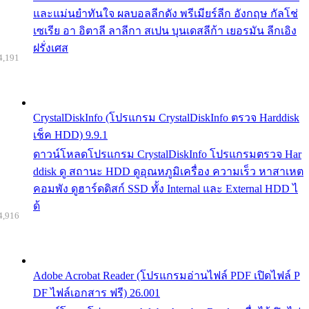
และแม่นยำทันใจ ผลบอลลีกดัง พรีเมียร์ลีก อังกฤษ กัลโช่
เซเรีย อา อิตาลี ลาลีกา สเปน บุนเดสลีก้า เยอรมัน ลีกเอิง
ฝรั่งเศส
4,191
CrystalDiskInfo (โปรแกรม CrystalDiskInfo ตรวจ Harddisk
เช็ค HDD) 9.9.1
ดาวน์โหลดโปรแกรม CrystalDiskInfo โปรแกรมตรวจ Har
ddisk ดู สถานะ HDD ดูอุณหภูมิเครื่อง ความเร็ว หาสาเหต
คอมพัง ดูฮาร์ดดิสก์ SSD ทั้ง Internal และ External HDD ไ
ด้
4,916
Adobe Acrobat Reader (โปรแกรมอ่านไฟล์ PDF เปิดไฟล์ P
DF ไฟล์เอกสาร ฟรี) 26.001