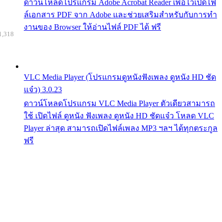
ดาวน์โหลดโปรแกรม Adobe Acrobat Reader เพื่อไว้เปิดไฟ
ล์เอกสาร PDF จาก Adobe และช่วยเสริมสำหรับกับการทำ
งานของ Browser ให้อ่านไฟล์ PDF ได้ ฟรี
1,318
VLC Media Player (โปรแกรมดูหนังฟังเพลง ดูหนัง HD ชัด
แจ๋ว) 3.0.23
ดาวน์โหลดโปรแกรม VLC Media Player ตัวเดียวสามารถ
ใช้ เปิดไฟล์ ดูหนัง ฟังเพลง ดูหนัง HD ชัดแจ๋ว โหลด VLC
Player ล่าสุด สามารถเปิดไฟล์เพลง MP3 ฯลฯ ได้ทุกตระกูล
ฟรี