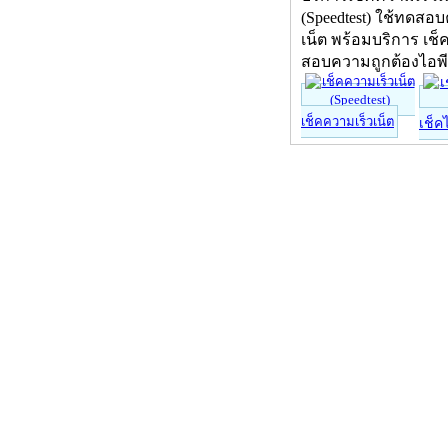
(Speedtest) ใช้ทดสอ
เน็ต พร้อมบริการ เช็
สอบความถูกต้องไอพ
เช็คความเร็วเน็ต
เช็ค