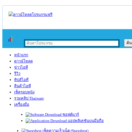
หน้าแรก
ดาวน์โหลด
ข่าวไอที
รีวิว
ทิปส์ไอที
สินค้าไอที
เช็ครอบหนัง
รวมคลิป Thaiware
เครื่องมือ
ซอฟต์แวร์
แอปพลิเคชันบนมือถือ
เช็คความเร็วเน็ต (Speedtest)