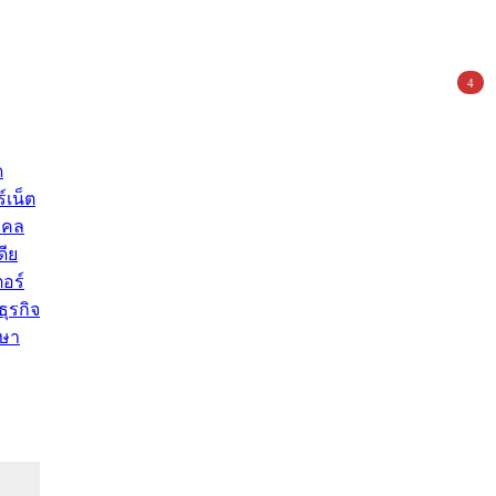
4
ด
์เน็ต
คคล
ดีย
อร์
ุรกิจ
ษา