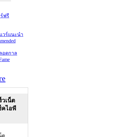
์ฟรี
แวร์แนะนำ
mended
ตลอดกาล
 Fame
re
็วเน็ต
ช็คไอพี
น็ต