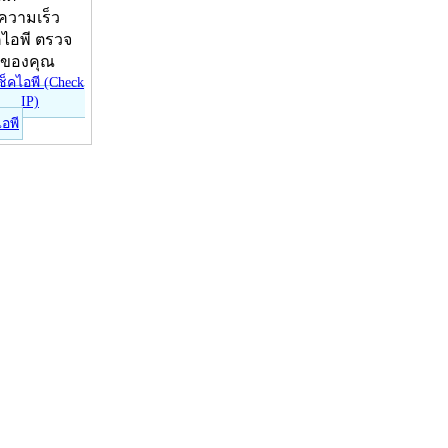
บความเร็ว
คไอพี ตรวจ
ีของคุณ
ไอพี