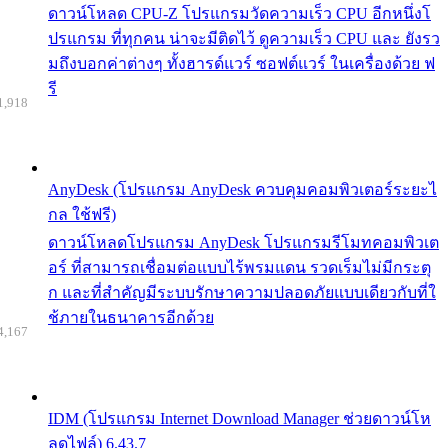
ดาวน์โหลด CPU-Z โปรแกรมวัดความเร็ว CPU อีกหนึ่งโ
ปรแกรม ที่ทุกคน น่าจะมีติดไว้ ดูความเร็ว CPU และ ยังรว
มถึงบอกค่าต่างๆ ทั้งฮารด์แวร์ ซอฟต์แวร์ ในเครื่องด้วย ฟ
รี
1,918
AnyDesk (โปรแกรม AnyDesk ควบคุมคอมพิวเตอร์ระยะไ
กล ใช้ฟรี)
ดาวน์โหลดโปรแกรม AnyDesk โปรแกรมรีโมทคอมพิวเต
อร์ ที่สามารถเชื่อมต่อแบบไร้พรมแดน รวดเร็มไม่มีกระตุ
ก และที่สำคัญมีระบบรักษาความปลอดภัยแบบเดียวกับที่ใ
ช้ภายในธนาคารอีกด้วย
4,167
IDM (โปรแกรม Internet Download Manager ช่วยดาวน์โห
ลดไฟล์) 6.43.7