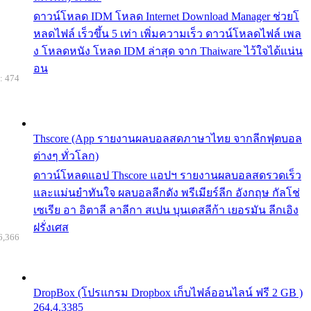
ดาวน์โหลด IDM โหลด Internet Download Manager ช่วยโ
หลดไฟล์ เร็วขึ้น 5 เท่า เพิ่มความเร็ว ดาวน์โหลดไฟล์ เพล
ง โหลดหนัง โหลด IDM ล่าสุด จาก Thaiware ไว้ใจได้แน่น
อน
: 474
Thscore (App รายงานผลบอลสดภาษาไทย จากลีกฟุตบอล
ต่างๆ ทั่วโลก)
ดาวน์โหลดแอป Thscore แอปฯ รายงานผลบอลสดรวดเร็ว
และแม่นยำทันใจ ผลบอลลีกดัง พรีเมียร์ลีก อังกฤษ กัลโช่
เซเรีย อา อิตาลี ลาลีกา สเปน บุนเดสลีก้า เยอรมัน ลีกเอิง
ฝรั่งเศส
6,366
DropBox (โปรแกรม Dropbox เก็บไฟล์ออนไลน์ ฟรี 2 GB )
264.4.3385