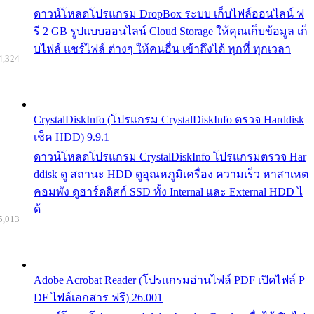
ดาวน์โหลดโปรแกรม DropBox ระบบ เก็บไฟล์ออนไลน์ ฟ
รี 2 GB รูปแบบออนไลน์ Cloud Storage ให้คุณเก็บข้อมูล เก็
บไฟล์ แชร์ไฟล์ ต่างๆ ให้คนอื่น เข้าถึงได้ ทุกที่ ทุกเวลา
4,324
CrystalDiskInfo (โปรแกรม CrystalDiskInfo ตรวจ Harddisk
เช็ค HDD) 9.9.1
ดาวน์โหลดโปรแกรม CrystalDiskInfo โปรแกรมตรวจ Har
ddisk ดู สถานะ HDD ดูอุณหภูมิเครื่อง ความเร็ว หาสาเหต
คอมพัง ดูฮาร์ดดิสก์ SSD ทั้ง Internal และ External HDD ไ
ด้
5,013
Adobe Acrobat Reader (โปรแกรมอ่านไฟล์ PDF เปิดไฟล์ P
DF ไฟล์เอกสาร ฟรี) 26.001