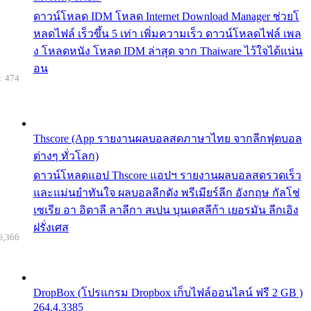
ดาวน์โหลด IDM โหลด Internet Download Manager ช่วยโ
หลดไฟล์ เร็วขึ้น 5 เท่า เพิ่มความเร็ว ดาวน์โหลดไฟล์ เพล
ง โหลดหนัง โหลด IDM ล่าสุด จาก Thaiware ไว้ใจได้แน่น
อน
: 474
Thscore (App รายงานผลบอลสดภาษาไทย จากลีกฟุตบอล
ต่างๆ ทั่วโลก)
ดาวน์โหลดแอป Thscore แอปฯ รายงานผลบอลสดรวดเร็ว
และแม่นยำทันใจ ผลบอลลีกดัง พรีเมียร์ลีก อังกฤษ กัลโช่
เซเรีย อา อิตาลี ลาลีกา สเปน บุนเดสลีก้า เยอรมัน ลีกเอิง
ฝรั่งเศส
6,366
DropBox (โปรแกรม Dropbox เก็บไฟล์ออนไลน์ ฟรี 2 GB )
264.4.3385