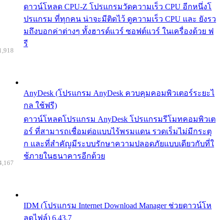
ดาวน์โหลด CPU-Z โปรแกรมวัดความเร็ว CPU อีกหนึ่งโ
ปรแกรม ที่ทุกคน น่าจะมีติดไว้ ดูความเร็ว CPU และ ยังรว
มถึงบอกค่าต่างๆ ทั้งฮารด์แวร์ ซอฟต์แวร์ ในเครื่องด้วย ฟ
รี
1,918
AnyDesk (โปรแกรม AnyDesk ควบคุมคอมพิวเตอร์ระยะไ
กล ใช้ฟรี)
ดาวน์โหลดโปรแกรม AnyDesk โปรแกรมรีโมทคอมพิวเต
อร์ ที่สามารถเชื่อมต่อแบบไร้พรมแดน รวดเร็มไม่มีกระตุ
ก และที่สำคัญมีระบบรักษาความปลอดภัยแบบเดียวกับที่ใ
ช้ภายในธนาคารอีกด้วย
4,167
IDM (โปรแกรม Internet Download Manager ช่วยดาวน์โห
ลดไฟล์) 6.43.7