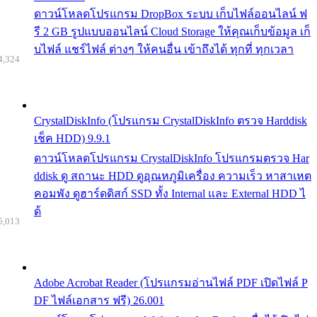
ดาวน์โหลดโปรแกรม DropBox ระบบ เก็บไฟล์ออนไลน์ ฟ
รี 2 GB รูปแบบออนไลน์ Cloud Storage ให้คุณเก็บข้อมูล เก็
บไฟล์ แชร์ไฟล์ ต่างๆ ให้คนอื่น เข้าถึงได้ ทุกที่ ทุกเวลา
4,324
CrystalDiskInfo (โปรแกรม CrystalDiskInfo ตรวจ Harddisk
เช็ค HDD) 9.9.1
ดาวน์โหลดโปรแกรม CrystalDiskInfo โปรแกรมตรวจ Har
ddisk ดู สถานะ HDD ดูอุณหภูมิเครื่อง ความเร็ว หาสาเหต
คอมพัง ดูฮาร์ดดิสก์ SSD ทั้ง Internal และ External HDD ไ
ด้
5,013
Adobe Acrobat Reader (โปรแกรมอ่านไฟล์ PDF เปิดไฟล์ P
DF ไฟล์เอกสาร ฟรี) 26.001