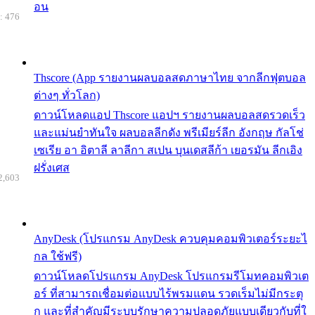
อน
: 476
Thscore (App รายงานผลบอลสดภาษาไทย จากลีกฟุตบอล
ต่างๆ ทั่วโลก)
ดาวน์โหลดแอป Thscore แอปฯ รายงานผลบอลสดรวดเร็ว
และแม่นยำทันใจ ผลบอลลีกดัง พรีเมียร์ลีก อังกฤษ กัลโช่
เซเรีย อา อิตาลี ลาลีกา สเปน บุนเดสลีก้า เยอรมัน ลีกเอิง
ฝรั่งเศส
2,603
AnyDesk (โปรแกรม AnyDesk ควบคุมคอมพิวเตอร์ระยะไ
กล ใช้ฟรี)
ดาวน์โหลดโปรแกรม AnyDesk โปรแกรมรีโมทคอมพิวเต
อร์ ที่สามารถเชื่อมต่อแบบไร้พรมแดน รวดเร็มไม่มีกระตุ
ก และที่สำคัญมีระบบรักษาความปลอดภัยแบบเดียวกับที่ใ