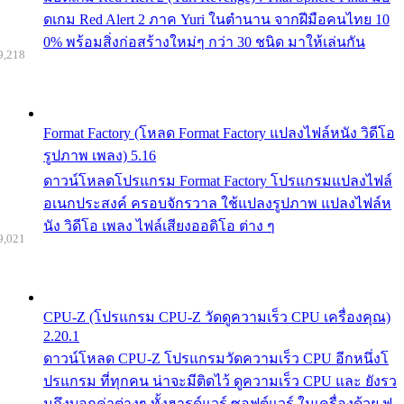
ดเกม Red Alert 2 ภาค Yuri ในตำนาน จากฝีมือคนไทย 10
0% พร้อมสิ่งก่อสร้างใหม่ๆ กว่า 30 ชนิด มาให้เล่นกัน
9,218
Format Factory (โหลด Format Factory แปลงไฟล์หนัง วิดีโอ
รูปภาพ เพลง) 5.16
ดาวน์โหลดโปรแกรม Format Factory โปรแกรมแปลงไฟล์
อเนกประสงค์ ครอบจักรวาล ใช้แปลงรูปภาพ แปลงไฟล์ห
นัง วิดีโอ เพลง ไฟล์เสียงออดิโอ ต่าง ๆ
9,021
CPU-Z (โปรแกรม CPU-Z วัดดูความเร็ว CPU เครื่องคุณ)
2.20.1
ดาวน์โหลด CPU-Z โปรแกรมวัดความเร็ว CPU อีกหนึ่งโ
ปรแกรม ที่ทุกคน น่าจะมีติดไว้ ดูความเร็ว CPU และ ยังรว
มถึงบอกค่าต่างๆ ทั้งฮารด์แวร์ ซอฟต์แวร์ ในเครื่องด้วย ฟ