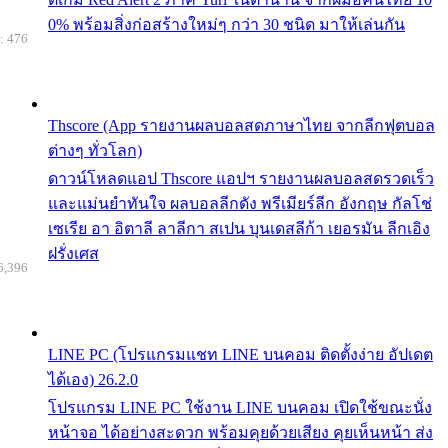
0% พร้อมสิ่งก่อสร้างใหม่ๆ กว่า 30 ชนิด มาให้เล่นกัน
: 476
Thscore (App รายงานผลบอลสดภาษาไทย จากลีกฟุตบอล
ต่างๆ ทั่วโลก)
ดาวน์โหลดแอป Thscore แอปฯ รายงานผลบอลสดรวดเร็ว
และแม่นยำทันใจ ผลบอลลีกดัง พรีเมียร์ลีก อังกฤษ กัลโช่
เซเรีย อา อิตาลี ลาลีกา สเปน บุนเดสลีก้า เยอรมัน ลีกเอิง
ฝรั่งเศส
6,396
LINE PC (โปรแกรมแชท LINE บนคอม ติดตั้งง่าย อัปเดต
ได้เอง) 26.2.0
โปรแกรม LINE PC ใช้งาน LINE บนคอม เปิดใช้ขณะนั่ง
หน้าจอ ได้อย่างสะดวก พร้อมคุยด้วยเสียง คุยเห็นหน้า ส่ง