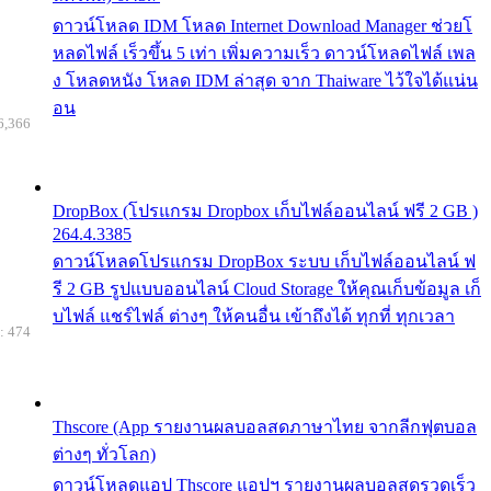
ดาวน์โหลด IDM โหลด Internet Download Manager ช่วยโ
หลดไฟล์ เร็วขึ้น 5 เท่า เพิ่มความเร็ว ดาวน์โหลดไฟล์ เพล
ง โหลดหนัง โหลด IDM ล่าสุด จาก Thaiware ไว้ใจได้แน่น
อน
6,366
DropBox (โปรแกรม Dropbox เก็บไฟล์ออนไลน์ ฟรี 2 GB )
264.4.3385
ดาวน์โหลดโปรแกรม DropBox ระบบ เก็บไฟล์ออนไลน์ ฟ
รี 2 GB รูปแบบออนไลน์ Cloud Storage ให้คุณเก็บข้อมูล เก็
บไฟล์ แชร์ไฟล์ ต่างๆ ให้คนอื่น เข้าถึงได้ ทุกที่ ทุกเวลา
: 474
Thscore (App รายงานผลบอลสดภาษาไทย จากลีกฟุตบอล
ต่างๆ ทั่วโลก)
ดาวน์โหลดแอป Thscore แอปฯ รายงานผลบอลสดรวดเร็ว