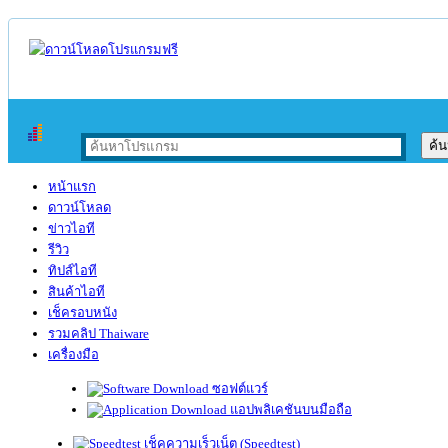
หน้าแรก
ดาวน์โหลด
ข่าวไอที
รีวิว
ทิปส์ไอที
สินค้าไอที
เช็ครอบหนัง
รวมคลิป Thaiware
เครื่องมือ
ซอฟต์แวร์
แอปพลิเคชันบนมือถือ
เช็คความเร็วเน็ต (Speedtest)