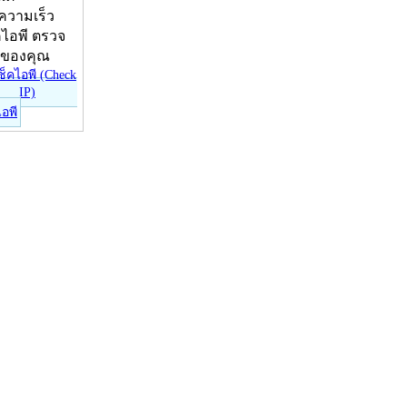
บความเร็ว
คไอพี ตรวจ
ีของคุณ
ไอพี