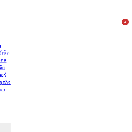
4
ด
์เน็ต
คคล
ดีย
อร์
ุรกิจ
ษา