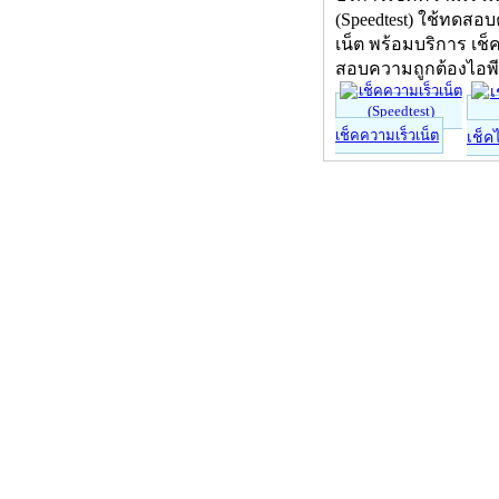
(Speedtest) ใช้ทดสอ
เน็ต พร้อมบริการ เช็
สอบความถูกต้องไอพ
เช็คความเร็วเน็ต
เช็ค