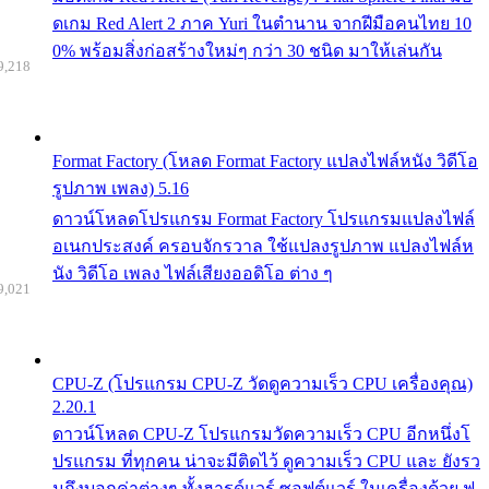
ดเกม Red Alert 2 ภาค Yuri ในตำนาน จากฝีมือคนไทย 10
0% พร้อมสิ่งก่อสร้างใหม่ๆ กว่า 30 ชนิด มาให้เล่นกัน
9,218
Format Factory (โหลด Format Factory แปลงไฟล์หนัง วิดีโอ
รูปภาพ เพลง) 5.16
ดาวน์โหลดโปรแกรม Format Factory โปรแกรมแปลงไฟล์
อเนกประสงค์ ครอบจักรวาล ใช้แปลงรูปภาพ แปลงไฟล์ห
นัง วิดีโอ เพลง ไฟล์เสียงออดิโอ ต่าง ๆ
9,021
CPU-Z (โปรแกรม CPU-Z วัดดูความเร็ว CPU เครื่องคุณ)
2.20.1
ดาวน์โหลด CPU-Z โปรแกรมวัดความเร็ว CPU อีกหนึ่งโ
ปรแกรม ที่ทุกคน น่าจะมีติดไว้ ดูความเร็ว CPU และ ยังรว
มถึงบอกค่าต่างๆ ทั้งฮารด์แวร์ ซอฟต์แวร์ ในเครื่องด้วย ฟ