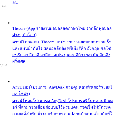
อน
: 476
Thscore (App รายงานผลบอลสดภาษาไทย จากลีกฟุตบอล
ต่างๆ ทั่วโลก)
ดาวน์โหลดแอป Thscore แอปฯ รายงานผลบอลสดรวดเร็ว
และแม่นยำทันใจ ผลบอลลีกดัง พรีเมียร์ลีก อังกฤษ กัลโช่
เซเรีย อา อิตาลี ลาลีกา สเปน บุนเดสลีก้า เยอรมัน ลีกเอิง
ฝรั่งเศส
2,603
AnyDesk (โปรแกรม AnyDesk ควบคุมคอมพิวเตอร์ระยะไ
กล ใช้ฟรี)
ดาวน์โหลดโปรแกรม AnyDesk โปรแกรมรีโมทคอมพิวเต
อร์ ที่สามารถเชื่อมต่อแบบไร้พรมแดน รวดเร็มไม่มีกระตุ
ก และที่สำคัญมีระบบรักษาความปลอดภัยแบบเดียวกับที่ใ