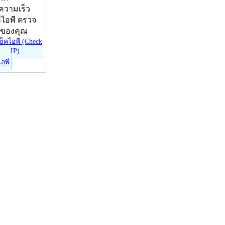
บความเร็ว
คไอพี ตรวจ
ีของคุณ
ไอพี