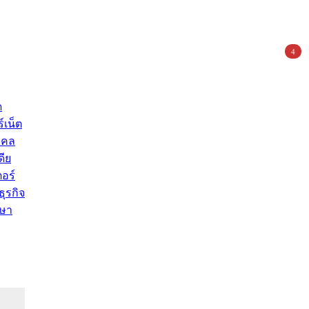
4
ด
์เน็ต
คคล
ดีย
อร์
ุรกิจ
ษา