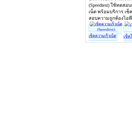
(Speedtest) ใช้ทดสอ
เน็ต พร้อมบริการ เช็
สอบความถูกต้องไอพ
เช็คความเร็วเน็ต
เช็ค