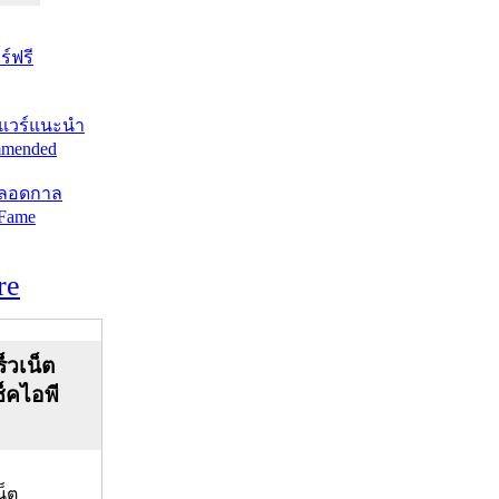
์ฟรี
แวร์แนะนำ
mended
ตลอดกาล
 Fame
re
็วเน็ต
ช็คไอพี
น็ต