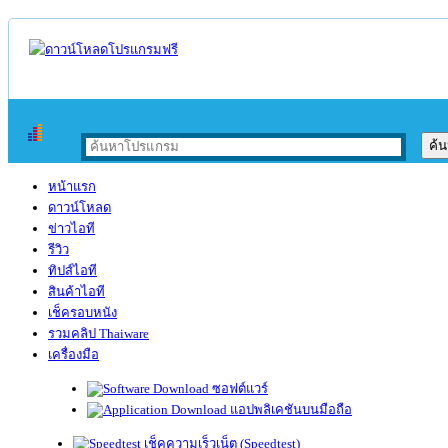
หน้าแรก
ดาวน์โหลด
ข่าวไอที
รีวิว
ทิปส์ไอที
สินค้าไอที
เช็ครอบหนัง
รวมคลิป Thaiware
เครื่องมือ
ซอฟต์แวร์
แอปพลิเคชันบนมือถือ
เช็คความเร็วเน็ต (Speedtest)