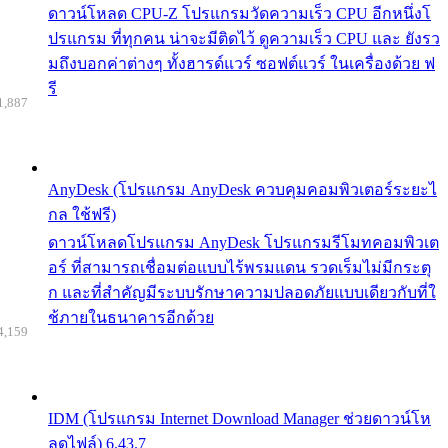
ดาวน์โหลด CPU-Z โปรแกรมวัดความเร็ว CPU อีกหนึ่งโ
ปรแกรม ที่ทุกคน น่าจะมีติดไว้ ดูความเร็ว CPU และ ยังรว
มถึงบอกค่าต่างๆ ทั้งฮารด์แวร์ ซอฟต์แวร์ ในเครื่องด้วย ฟ
รี
1,887
AnyDesk (โปรแกรม AnyDesk ควบคุมคอมพิวเตอร์ระยะไ
กล ใช้ฟรี)
ดาวน์โหลดโปรแกรม AnyDesk โปรแกรมรีโมทคอมพิวเต
อร์ ที่สามารถเชื่อมต่อแบบไร้พรมแดน รวดเร็มไม่มีกระตุ
ก และที่สำคัญมีระบบรักษาความปลอดภัยแบบเดียวกับที่ใ
ช้ภายในธนาคารอีกด้วย
4,159
IDM (โปรแกรม Internet Download Manager ช่วยดาวน์โห
ลดไฟล์) 6.43.7