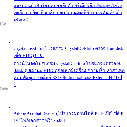
และแม่นยำทันใจ ผลบอลลีกดัง พรีเมียร์ลีก อังกฤษ กัลโช่
เซเรีย อา อิตาลี ลาลีกา สเปน บุนเดสลีก้า เยอรมัน ลีกเอิง
ฝรั่งเศส
4,301
CrystalDiskInfo (โปรแกรม CrystalDiskInfo ตรวจ Harddisk
เช็ค HDD) 9.9.1
ดาวน์โหลดโปรแกรม CrystalDiskInfo โปรแกรมตรวจ Har
ddisk ดู สถานะ HDD ดูอุณหภูมิเครื่อง ความเร็ว หาสาเหต
คอมพัง ดูฮาร์ดดิสก์ SSD ทั้ง Internal และ External HDD ไ
ด้
5,000
Adobe Acrobat Reader (โปรแกรมอ่านไฟล์ PDF เปิดไฟล์ P
DF ไฟล์เอกสาร ฟรี) 26.001