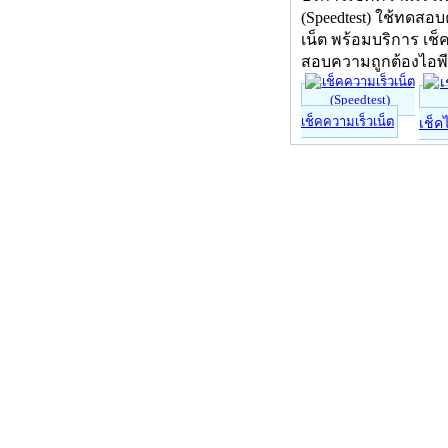
(Speedtest) ใช้ทดสอ
เน็ต พร้อมบริการ เช็
สอบความถูกต้องไอพ
เช็คความเร็วเน็ต
เช็ค