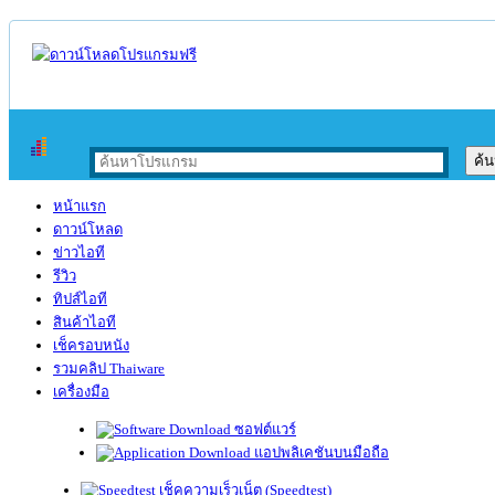
หน้าแรก
ดาวน์โหลด
ข่าวไอที
รีวิว
ทิปส์ไอที
สินค้าไอที
เช็ครอบหนัง
รวมคลิป Thaiware
เครื่องมือ
ซอฟต์แวร์
แอปพลิเคชันบนมือถือ
เช็คความเร็วเน็ต (Speedtest)