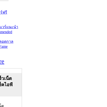
์ฟรี
แวร์แนะนำ
mended
ตลอดกาล
 Fame
re
็วเน็ต
ช็คไอพี
น็ต