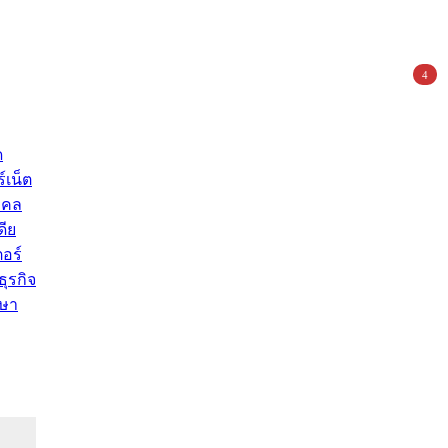
4
ด
์เน็ต
คคล
ดีย
อร์
ุรกิจ
ษา