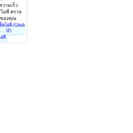
บความเร็ว
คไอพี ตรวจ
ีของคุณ
ไอพี