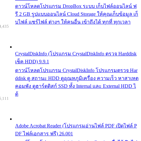
ดาวน์โหลดโปรแกรม DropBox ระบบ เก็บไฟล์ออนไลน์ ฟ
รี 2 GB รูปแบบออนไลน์ Cloud Storage ให้คุณเก็บข้อมูล เก็
บไฟล์ แชร์ไฟล์ ต่างๆ ให้คนอื่น เข้าถึงได้ ทุกที่ ทุกเวลา
4,435
CrystalDiskInfo (โปรแกรม CrystalDiskInfo ตรวจ Harddisk
เช็ค HDD) 9.9.1
ดาวน์โหลดโปรแกรม CrystalDiskInfo โปรแกรมตรวจ Har
ddisk ดู สถานะ HDD ดูอุณหภูมิเครื่อง ความเร็ว หาสาเหต
คอมพัง ดูฮาร์ดดิสก์ SSD ทั้ง Internal และ External HDD ไ
ด้
5,111
Adobe Acrobat Reader (โปรแกรมอ่านไฟล์ PDF เปิดไฟล์ P
DF ไฟล์เอกสาร ฟรี) 26.001