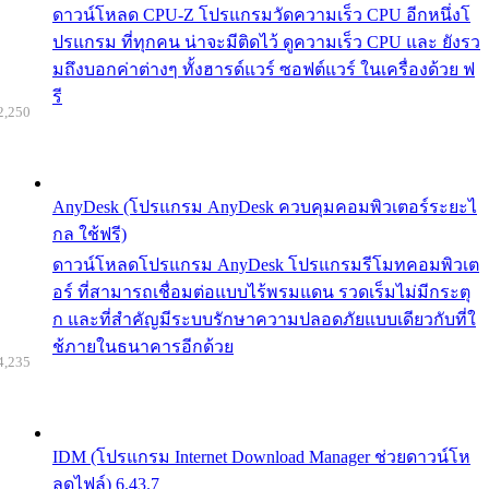
ดาวน์โหลด CPU-Z โปรแกรมวัดความเร็ว CPU อีกหนึ่งโ
ปรแกรม ที่ทุกคน น่าจะมีติดไว้ ดูความเร็ว CPU และ ยังรว
มถึงบอกค่าต่างๆ ทั้งฮารด์แวร์ ซอฟต์แวร์ ในเครื่องด้วย ฟ
รี
2,250
AnyDesk (โปรแกรม AnyDesk ควบคุมคอมพิวเตอร์ระยะไ
กล ใช้ฟรี)
ดาวน์โหลดโปรแกรม AnyDesk โปรแกรมรีโมทคอมพิวเต
อร์ ที่สามารถเชื่อมต่อแบบไร้พรมแดน รวดเร็มไม่มีกระตุ
ก และที่สำคัญมีระบบรักษาความปลอดภัยแบบเดียวกับที่ใ
ช้ภายในธนาคารอีกด้วย
4,235
IDM (โปรแกรม Internet Download Manager ช่วยดาวน์โห
ลดไฟล์) 6.43.7