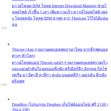
ดาวน์โหลด IDM โหลด Internet Download Manager ช่วยโ
หลดไฟล์ เร็วขึ้น 5 เท่า เพิ่มความเร็ว ดาวน์โหลดไฟล์ เพล
ง โหลดหนัง โหลด IDM ล่าสุด จาก Thaiware ไว้ใจได้แน่น
อน
: 476
Thscore (App รายงานผลบอลสดภาษาไทย จากลีกฟุตบอล
ต่างๆ ทั่วโลก)
ดาวน์โหลดแอป Thscore แอปฯ รายงานผลบอลสดรวดเร็ว
และแม่นยำทันใจ ผลบอลลีกดัง พรีเมียร์ลีก อังกฤษ กัลโช่
เซเรีย อา อิตาลี ลาลีกา สเปน บุนเดสลีก้า เยอรมัน ลีกเอิง
ฝรั่งเศส
6,366
DropBox (โปรแกรม Dropbox เก็บไฟล์ออนไลน์ ฟรี 2 GB )
264.4.3385