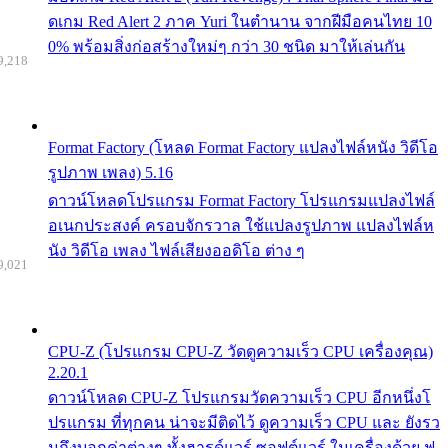
ดเกม Red Alert 2 ภาค Yuri ในตำนาน จากฝีมือคนไทย 10
0% พร้อมสิ่งก่อสร้างใหม่ๆ กว่า 30 ชนิด มาให้เล่นกัน
9,218
Format Factory (โหลด Format Factory แปลงไฟล์หนัง วิดีโอ
รูปภาพ เพลง) 5.16
ดาวน์โหลดโปรแกรม Format Factory โปรแกรมแปลงไฟล์
อเนกประสงค์ ครอบจักรวาล ใช้แปลงรูปภาพ แปลงไฟล์ห
นัง วิดีโอ เพลง ไฟล์เสียงออดิโอ ต่าง ๆ
9,021
CPU-Z (โปรแกรม CPU-Z วัดดูความเร็ว CPU เครื่องคุณ)
2.20.1
ดาวน์โหลด CPU-Z โปรแกรมวัดความเร็ว CPU อีกหนึ่งโ
ปรแกรม ที่ทุกคน น่าจะมีติดไว้ ดูความเร็ว CPU และ ยังรว
มถึงบอกค่าต่างๆ ทั้งฮารด์แวร์ ซอฟต์แวร์ ในเครื่องด้วย ฟ