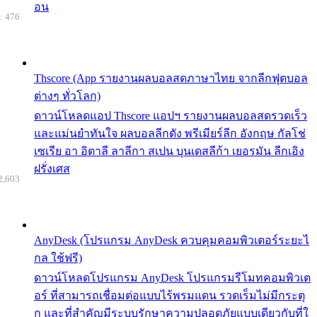
อน
: 476
Thscore (App รายงานผลบอลสดภาษาไทย จากลีกฟุตบอล
ต่างๆ ทั่วโลก)
ดาวน์โหลดแอป Thscore แอปฯ รายงานผลบอลสดรวดเร็ว
และแม่นยำทันใจ ผลบอลลีกดัง พรีเมียร์ลีก อังกฤษ กัลโช่
เซเรีย อา อิตาลี ลาลีกา สเปน บุนเดสลีก้า เยอรมัน ลีกเอิง
ฝรั่งเศส
2,603
AnyDesk (โปรแกรม AnyDesk ควบคุมคอมพิวเตอร์ระยะไ
กล ใช้ฟรี)
ดาวน์โหลดโปรแกรม AnyDesk โปรแกรมรีโมทคอมพิวเต
อร์ ที่สามารถเชื่อมต่อแบบไร้พรมแดน รวดเร็มไม่มีกระตุ
ก และที่สำคัญมีระบบรักษาความปลอดภัยแบบเดียวกับที่ใ