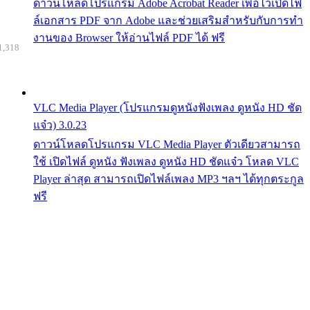
ดาวน์โหลดโปรแกรม Adobe Acrobat Reader เพื่อไว้เปิดไฟ
ล์เอกสาร PDF จาก Adobe และช่วยเสริมสำหรับกับการทำ
งานของ Browser ให้อ่านไฟล์ PDF ได้ ฟรี
1,318
VLC Media Player (โปรแกรมดูหนังฟังเพลง ดูหนัง HD ชัด
แจ๋ว) 3.0.23
ดาวน์โหลดโปรแกรม VLC Media Player ตัวเดียวสามารถ
ใช้ เปิดไฟล์ ดูหนัง ฟังเพลง ดูหนัง HD ชัดแจ๋ว โหลด VLC
Player ล่าสุด สามารถเปิดไฟล์เพลง MP3 ฯลฯ ได้ทุกตระกูล
ฟรี