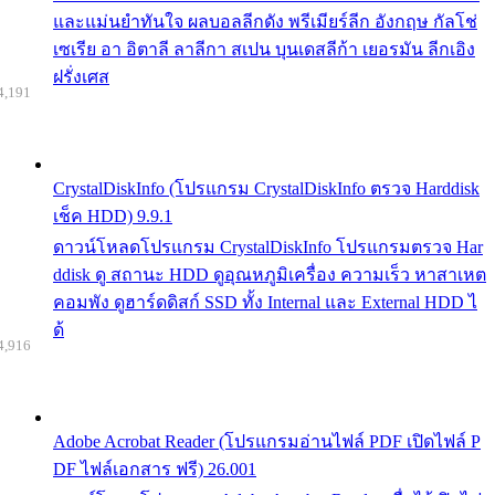
และแม่นยำทันใจ ผลบอลลีกดัง พรีเมียร์ลีก อังกฤษ กัลโช่
เซเรีย อา อิตาลี ลาลีกา สเปน บุนเดสลีก้า เยอรมัน ลีกเอิง
ฝรั่งเศส
4,191
CrystalDiskInfo (โปรแกรม CrystalDiskInfo ตรวจ Harddisk
เช็ค HDD) 9.9.1
ดาวน์โหลดโปรแกรม CrystalDiskInfo โปรแกรมตรวจ Har
ddisk ดู สถานะ HDD ดูอุณหภูมิเครื่อง ความเร็ว หาสาเหต
คอมพัง ดูฮาร์ดดิสก์ SSD ทั้ง Internal และ External HDD ไ
ด้
4,916
Adobe Acrobat Reader (โปรแกรมอ่านไฟล์ PDF เปิดไฟล์ P
DF ไฟล์เอกสาร ฟรี) 26.001