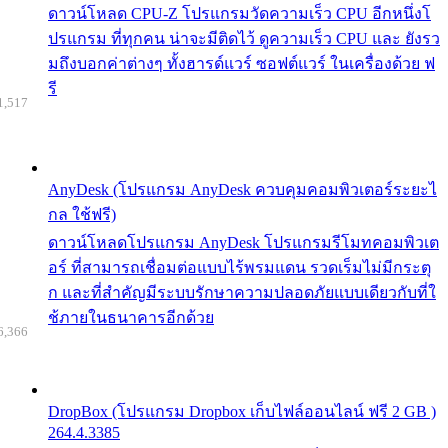
ดาวน์โหลด CPU-Z โปรแกรมวัดความเร็ว CPU อีกหนึ่งโ
ปรแกรม ที่ทุกคน น่าจะมีติดไว้ ดูความเร็ว CPU และ ยังรว
มถึงบอกค่าต่างๆ ทั้งฮารด์แวร์ ซอฟต์แวร์ ในเครื่องด้วย ฟ
รี
1,517
AnyDesk (โปรแกรม AnyDesk ควบคุมคอมพิวเตอร์ระยะไ
กล ใช้ฟรี)
ดาวน์โหลดโปรแกรม AnyDesk โปรแกรมรีโมทคอมพิวเต
อร์ ที่สามารถเชื่อมต่อแบบไร้พรมแดน รวดเร็มไม่มีกระตุ
ก และที่สำคัญมีระบบรักษาความปลอดภัยแบบเดียวกับที่ใ
ช้ภายในธนาคารอีกด้วย
6,366
DropBox (โปรแกรม Dropbox เก็บไฟล์ออนไลน์ ฟรี 2 GB )
264.4.3385