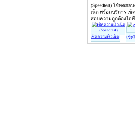
(Speedtest) ใช้ทดสอ
เน็ต พร้อมบริการ เช็
สอบความถูกต้องไอพ
เช็คความเร็วเน็ต
เช็ค