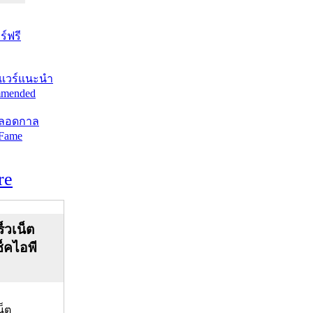
์ฟรี
แวร์แนะนำ
mended
ตลอดกาล
 Fame
re
็วเน็ต
ช็คไอพี
น็ต