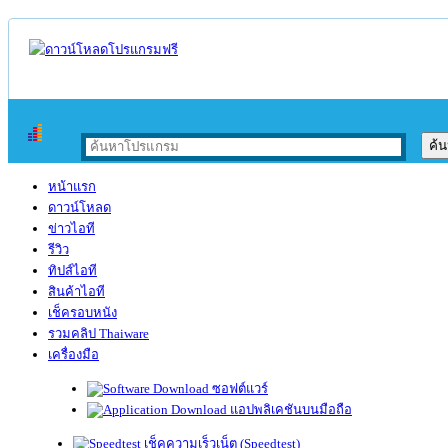
หน้าแรก
ดาวน์โหลด
ข่าวไอที
รีวิว
ทิปส์ไอที
สินค้าไอที
เช็ครอบหนัง
รวมคลิป Thaiware
เครื่องมือ
ซอฟต์แวร์
แอปพลิเคชันบนมือถือ
เช็คความเร็วเน็ต (Speedtest)