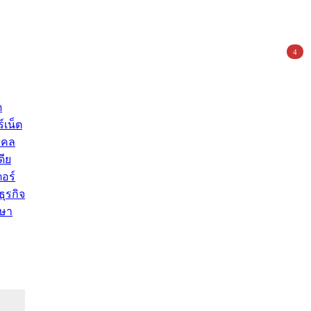
4
ด
์เน็ต
คคล
ดีย
อร์
ุรกิจ
ษา