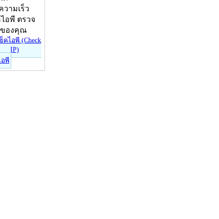
บความเร็ว
คไอพี ตรวจ
ีของคุณ
ไอพี