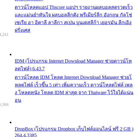
ดาวน์โหลดแอป Thscore แอปฯ รายงานผลบอลสดรวดเร็ว
และแม่นยำทันใจ ผลบอลลีกดัง พรีเมียร์ลีก อังกฤษ กัลโช่
เซเรีย อา อิตาลี ลาลีกา สเปน บุนเดสลีก้า เยอรมัน ลีกเอิง
ฝรั่งเศส
4,241
IDM (โปรแกรม Internet Download Manager ช่วยดาวน์โห
ลดไฟล์) 6.43.7
ดาวน์โหลด IDM โหลด Internet Download Manager ช่วยโ
หลดไฟล์ เร็วขึ้น 5 เท่า เพิ่มความเร็ว ดาวน์โหลดไฟล์ เพล
ง โหลดหนัง โหลด IDM ล่าสุด จาก Thaiware ไว้ใจได้แน่น
อน
6,366
DropBox (โปรแกรม Dropbox เก็บไฟล์ออนไลน์ ฟรี 2 GB )
264.4.3385