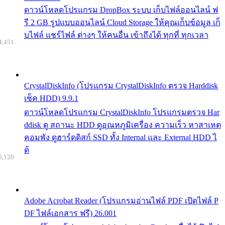
ดาวน์โหลดโปรแกรม DropBox ระบบ เก็บไฟล์ออนไลน์ ฟ
รี 2 GB รูปแบบออนไลน์ Cloud Storage ให้คุณเก็บข้อมูล เก็
บไฟล์ แชร์ไฟล์ ต่างๆ ให้คนอื่น เข้าถึงได้ ทุกที่ ทุกเวลา
4,451
CrystalDiskInfo (โปรแกรม CrystalDiskInfo ตรวจ Harddisk
เช็ค HDD) 9.9.1
ดาวน์โหลดโปรแกรม CrystalDiskInfo โปรแกรมตรวจ Har
ddisk ดู สถานะ HDD ดูอุณหภูมิเครื่อง ความเร็ว หาสาเหต
คอมพัง ดูฮาร์ดดิสก์ SSD ทั้ง Internal และ External HDD ไ
ด้
5,120
Adobe Acrobat Reader (โปรแกรมอ่านไฟล์ PDF เปิดไฟล์ P
DF ไฟล์เอกสาร ฟรี) 26.001