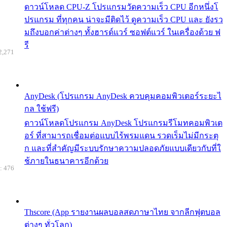
ดาวน์โหลด CPU-Z โปรแกรมวัดความเร็ว CPU อีกหนึ่งโ
ปรแกรม ที่ทุกคน น่าจะมีติดไว้ ดูความเร็ว CPU และ ยังรว
มถึงบอกค่าต่างๆ ทั้งฮารด์แวร์ ซอฟต์แวร์ ในเครื่องด้วย ฟ
รี
2,271
AnyDesk (โปรแกรม AnyDesk ควบคุมคอมพิวเตอร์ระยะไ
กล ใช้ฟรี)
ดาวน์โหลดโปรแกรม AnyDesk โปรแกรมรีโมทคอมพิวเต
อร์ ที่สามารถเชื่อมต่อแบบไร้พรมแดน รวดเร็มไม่มีกระตุ
ก และที่สำคัญมีระบบรักษาความปลอดภัยแบบเดียวกับที่ใ
ช้ภายในธนาคารอีกด้วย
: 476
Thscore (App รายงานผลบอลสดภาษาไทย จากลีกฟุตบอล
ต่างๆ ทั่วโลก)