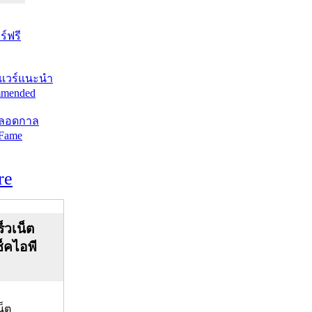
์ฟรี
แวร์แนะนำ
mended
ตลอดกาล
 Fame
re
็วเน็ต
ช็คไอพี
น็ต