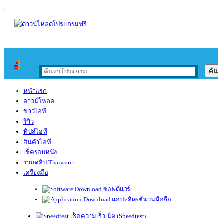
หน้าแรก
ดาวน์โหลด
ข่าวไอที
รีวิว
ทิปส์ไอที
สินค้าไอที
เช็ครอบหนัง
รวมคลิป Thaiware
เครื่องมือ
ซอฟต์แวร์
แอปพลิเคชันบนมือถือ
เช็คความเร็วเน็ต (Speedtest)