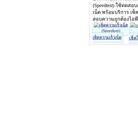
(Speedtest) ใช้ทดสอ
เน็ต พร้อมบริการ เช็
สอบความถูกต้องไอพ
เช็คความเร็วเน็ต
เช็ค