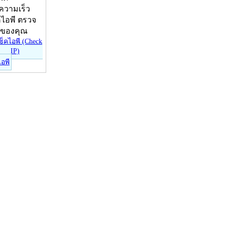
บความเร็ว
คไอพี ตรวจ
ีของคุณ
ไอพี