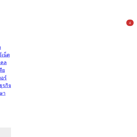
4
ด
์เน็ต
คคล
ดีย
อร์
ุรกิจ
ษา