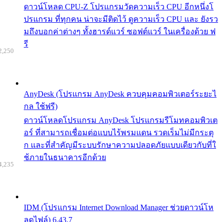
ดาวน์โหลด CPU-Z โปรแกรมวัดความเร็ว CPU อีกหนึ่งโ
ปรแกรม ที่ทุกคน น่าจะมีติดไว้ ดูความเร็ว CPU และ ยังรว
มถึงบอกค่าต่างๆ ทั้งฮารด์แวร์ ซอฟต์แวร์ ในเครื่องด้วย ฟ
รี
2,250
AnyDesk (โปรแกรม AnyDesk ควบคุมคอมพิวเตอร์ระยะไ
กล ใช้ฟรี)
ดาวน์โหลดโปรแกรม AnyDesk โปรแกรมรีโมทคอมพิวเต
อร์ ที่สามารถเชื่อมต่อแบบไร้พรมแดน รวดเร็มไม่มีกระตุ
ก และที่สำคัญมีระบบรักษาความปลอดภัยแบบเดียวกับที่ใ
ช้ภายในธนาคารอีกด้วย
4,235
IDM (โปรแกรม Internet Download Manager ช่วยดาวน์โห
ลดไฟล์) 6.43.7