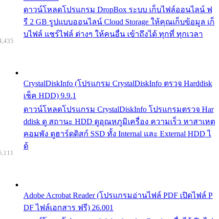
ดาวน์โหลดโปรแกรม DropBox ระบบ เก็บไฟล์ออนไลน์ ฟ
รี 2 GB รูปแบบออนไลน์ Cloud Storage ให้คุณเก็บข้อมูล เก็
บไฟล์ แชร์ไฟล์ ต่างๆ ให้คนอื่น เข้าถึงได้ ทุกที่ ทุกเวลา
4,435
CrystalDiskInfo (โปรแกรม CrystalDiskInfo ตรวจ Harddisk
เช็ค HDD) 9.9.1
ดาวน์โหลดโปรแกรม CrystalDiskInfo โปรแกรมตรวจ Har
ddisk ดู สถานะ HDD ดูอุณหภูมิเครื่อง ความเร็ว หาสาเหต
คอมพัง ดูฮาร์ดดิสก์ SSD ทั้ง Internal และ External HDD ไ
ด้
5,111
Adobe Acrobat Reader (โปรแกรมอ่านไฟล์ PDF เปิดไฟล์ P
DF ไฟล์เอกสาร ฟรี) 26.001