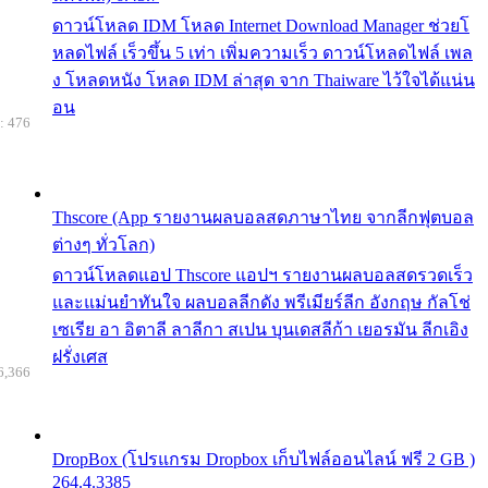
ดาวน์โหลด IDM โหลด Internet Download Manager ช่วยโ
หลดไฟล์ เร็วขึ้น 5 เท่า เพิ่มความเร็ว ดาวน์โหลดไฟล์ เพล
ง โหลดหนัง โหลด IDM ล่าสุด จาก Thaiware ไว้ใจได้แน่น
อน
: 476
Thscore (App รายงานผลบอลสดภาษาไทย จากลีกฟุตบอล
ต่างๆ ทั่วโลก)
ดาวน์โหลดแอป Thscore แอปฯ รายงานผลบอลสดรวดเร็ว
และแม่นยำทันใจ ผลบอลลีกดัง พรีเมียร์ลีก อังกฤษ กัลโช่
เซเรีย อา อิตาลี ลาลีกา สเปน บุนเดสลีก้า เยอรมัน ลีกเอิง
ฝรั่งเศส
6,366
DropBox (โปรแกรม Dropbox เก็บไฟล์ออนไลน์ ฟรี 2 GB )
264.4.3385