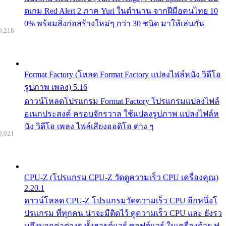
ดเกม Red Alert 2 ภาค Yuri ในตำนาน จากฝีมือคนไทย 10
0% พร้อมสิ่งก่อสร้างใหม่ๆ กว่า 30 ชนิด มาให้เล่นกัน
9,218
Format Factory (โหลด Format Factory แปลงไฟล์หนัง วิดีโอ
รูปภาพ เพลง) 5.16
ดาวน์โหลดโปรแกรม Format Factory โปรแกรมแปลงไฟล์
อเนกประสงค์ ครอบจักรวาล ใช้แปลงรูปภาพ แปลงไฟล์ห
นัง วิดีโอ เพลง ไฟล์เสียงออดิโอ ต่าง ๆ
9,021
CPU-Z (โปรแกรม CPU-Z วัดดูความเร็ว CPU เครื่องคุณ)
2.20.1
ดาวน์โหลด CPU-Z โปรแกรมวัดความเร็ว CPU อีกหนึ่งโ
ปรแกรม ที่ทุกคน น่าจะมีติดไว้ ดูความเร็ว CPU และ ยังรว
มถึงบอกค่าต่างๆ ทั้งฮารด์แวร์ ซอฟต์แวร์ ในเครื่องด้วย ฟ