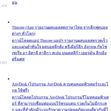
อน
: 476
Thscore (App รายงานผลบอลสดภาษาไทย จากลีกฟุตบอล
ต่างๆ ทั่วโลก)
ดาวน์โหลดแอป Thscore แอปฯ รายงานผลบอลสดรวดเร็ว
และแม่นยำทันใจ ผลบอลลีกดัง พรีเมียร์ลีก อังกฤษ กัลโช่
เซเรีย อา อิตาลี ลาลีกา สเปน บุนเดสลีก้า เยอรมัน ลีกเอิง
ฝรั่งเศส
2,603
AnyDesk (โปรแกรม AnyDesk ควบคุมคอมพิวเตอร์ระยะไ
กล ใช้ฟรี)
ดาวน์โหลดโปรแกรม AnyDesk โปรแกรมรีโมทคอมพิวเต
อร์ ที่สามารถเชื่อมต่อแบบไร้พรมแดน รวดเร็มไม่มีกระตุ
ก และที่สำคัญมีระบบรักษาความปลอดภัยแบบเดียวกับที่ใ