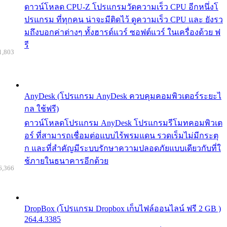
ดาวน์โหลด CPU-Z โปรแกรมวัดความเร็ว CPU อีกหนึ่งโ
ปรแกรม ที่ทุกคน น่าจะมีติดไว้ ดูความเร็ว CPU และ ยังรว
มถึงบอกค่าต่างๆ ทั้งฮารด์แวร์ ซอฟต์แวร์ ในเครื่องด้วย ฟ
รี
1,803
AnyDesk (โปรแกรม AnyDesk ควบคุมคอมพิวเตอร์ระยะไ
กล ใช้ฟรี)
ดาวน์โหลดโปรแกรม AnyDesk โปรแกรมรีโมทคอมพิวเต
อร์ ที่สามารถเชื่อมต่อแบบไร้พรมแดน รวดเร็มไม่มีกระตุ
ก และที่สำคัญมีระบบรักษาความปลอดภัยแบบเดียวกับที่ใ
ช้ภายในธนาคารอีกด้วย
6,366
DropBox (โปรแกรม Dropbox เก็บไฟล์ออนไลน์ ฟรี 2 GB )
264.4.3385