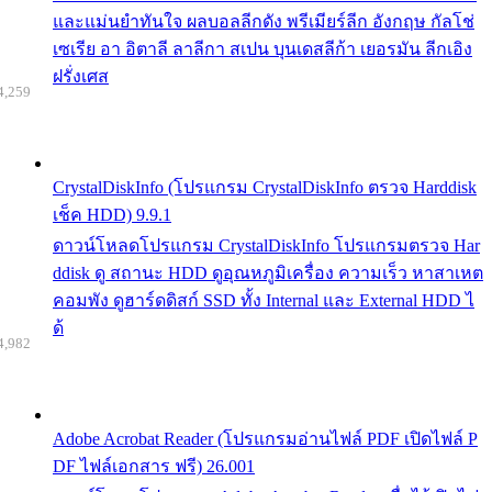
และแม่นยำทันใจ ผลบอลลีกดัง พรีเมียร์ลีก อังกฤษ กัลโช่
เซเรีย อา อิตาลี ลาลีกา สเปน บุนเดสลีก้า เยอรมัน ลีกเอิง
ฝรั่งเศส
4,259
CrystalDiskInfo (โปรแกรม CrystalDiskInfo ตรวจ Harddisk
เช็ค HDD) 9.9.1
ดาวน์โหลดโปรแกรม CrystalDiskInfo โปรแกรมตรวจ Har
ddisk ดู สถานะ HDD ดูอุณหภูมิเครื่อง ความเร็ว หาสาเหต
คอมพัง ดูฮาร์ดดิสก์ SSD ทั้ง Internal และ External HDD ไ
ด้
4,982
Adobe Acrobat Reader (โปรแกรมอ่านไฟล์ PDF เปิดไฟล์ P
DF ไฟล์เอกสาร ฟรี) 26.001