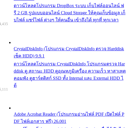
ดาวน์โหลดโปรแกรม DropBox ระบบ เก็บไฟล์ออนไลน์ ฟ
รี 2 GB รูปแบบออนไลน์ Cloud Storage ให้คุณเก็บข้อมูล เก็
บไฟล์ แชร์ไฟล์ ต่างๆ ให้คนอื่น เข้าถึงได้ ทุกที่ ทุกเวลา
4,435
CrystalDiskInfo (โปรแกรม CrystalDiskInfo ตรวจ Harddisk
เช็ค HDD) 9.9.1
ดาวน์โหลดโปรแกรม CrystalDiskInfo โปรแกรมตรวจ Har
ddisk ดู สถานะ HDD ดูอุณหภูมิเครื่อง ความเร็ว หาสาเหต
คอมพัง ดูฮาร์ดดิสก์ SSD ทั้ง Internal และ External HDD ไ
ด้
5,111
Adobe Acrobat Reader (โปรแกรมอ่านไฟล์ PDF เปิดไฟล์ P
DF ไฟล์เอกสาร ฟรี) 26.001