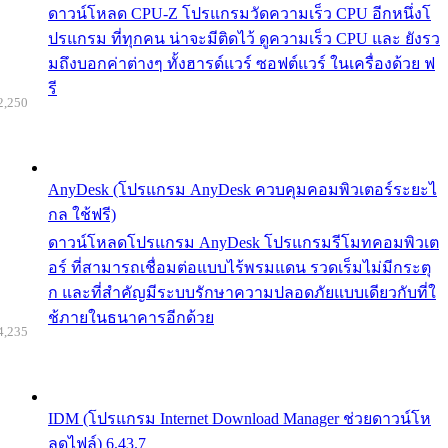
ดาวน์โหลด CPU-Z โปรแกรมวัดความเร็ว CPU อีกหนึ่งโ
ปรแกรม ที่ทุกคน น่าจะมีติดไว้ ดูความเร็ว CPU และ ยังรว
มถึงบอกค่าต่างๆ ทั้งฮารด์แวร์ ซอฟต์แวร์ ในเครื่องด้วย ฟ
รี
2,250
AnyDesk (โปรแกรม AnyDesk ควบคุมคอมพิวเตอร์ระยะไ
กล ใช้ฟรี)
ดาวน์โหลดโปรแกรม AnyDesk โปรแกรมรีโมทคอมพิวเต
อร์ ที่สามารถเชื่อมต่อแบบไร้พรมแดน รวดเร็มไม่มีกระตุ
ก และที่สำคัญมีระบบรักษาความปลอดภัยแบบเดียวกับที่ใ
ช้ภายในธนาคารอีกด้วย
4,235
IDM (โปรแกรม Internet Download Manager ช่วยดาวน์โห
ลดไฟล์) 6.43.7