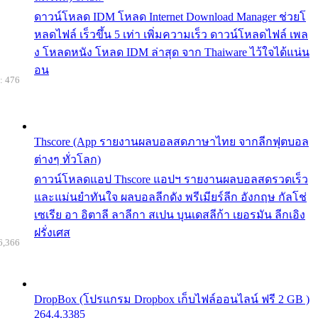
ดาวน์โหลด IDM โหลด Internet Download Manager ช่วยโ
หลดไฟล์ เร็วขึ้น 5 เท่า เพิ่มความเร็ว ดาวน์โหลดไฟล์ เพล
ง โหลดหนัง โหลด IDM ล่าสุด จาก Thaiware ไว้ใจได้แน่น
อน
: 476
Thscore (App รายงานผลบอลสดภาษาไทย จากลีกฟุตบอล
ต่างๆ ทั่วโลก)
ดาวน์โหลดแอป Thscore แอปฯ รายงานผลบอลสดรวดเร็ว
และแม่นยำทันใจ ผลบอลลีกดัง พรีเมียร์ลีก อังกฤษ กัลโช่
เซเรีย อา อิตาลี ลาลีกา สเปน บุนเดสลีก้า เยอรมัน ลีกเอิง
ฝรั่งเศส
6,366
DropBox (โปรแกรม Dropbox เก็บไฟล์ออนไลน์ ฟรี 2 GB )
264.4.3385